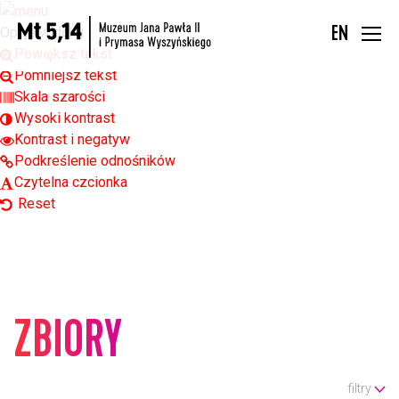
Open toolbar
Opcje widoku
EN
Powiększ tekst
Pomniejsz tekst
Skala szarości
Wysoki kontrast
Kontrast i negatyw
Podkreślenie odnośników
Czytelna czcionka
Reset
ZBIORY
filtry