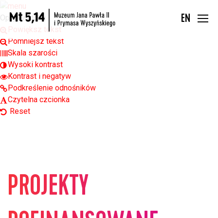
Open toolbar
Opcje widoku
EN
Powiększ tekst
Pomniejsz tekst
Skala szarości
Wysoki kontrast
Kontrast i negatyw
Podkreślenie odnośników
Czytelna czcionka
Reset
PROJEKTY