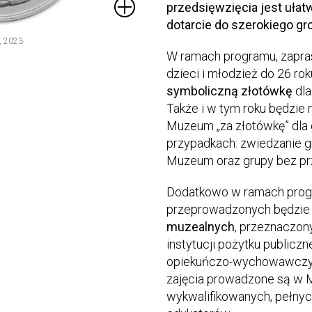
przedsięwzięcia jest ułatw
dotarcie do szerokiego gr
, 2023
W ramach programu, zapr
dzieci i młodzież do 26 rok
symboliczną złotówkę
dla
Także i w tym roku będzie
Muzeum „za złotówkę” dla 
przypadkach: zwiedzanie 
Muzeum oraz grupy bez pr
Dodatkowo w ramach pro
przeprowadzonych będzi
muzealnych
, przeznaczon
instytucji pożytku publicz
opiekuńczo-wychowawczych
zajęcia prowadzone są w M
wykwalifikowanych, pełnyc