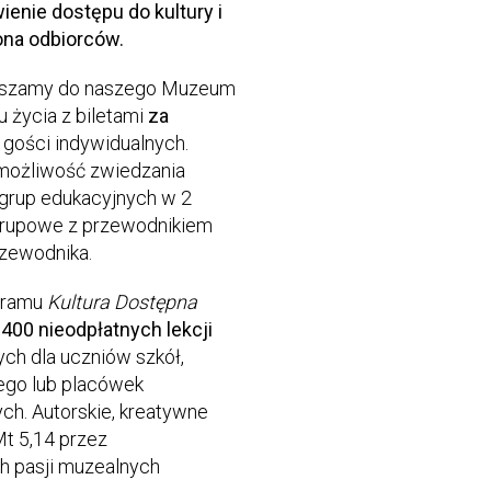
ienie dostępu do kultury i
ona odbiorców.
aszamy do naszego Muzeum
u życia z biletami
za
 gości indywidualnych.
 możliwość zwiedzania
grup edukacyjnych w 2
grupowe z przewodnikiem
zewodnika.
gramu
Kultura Dostępna
e
400 nieodpłatnych lekcji
ych dla uczniów szkół,
nego lub placówek
. Autorskie, kreatywne
t 5,14 przez
h pasji muzealnych