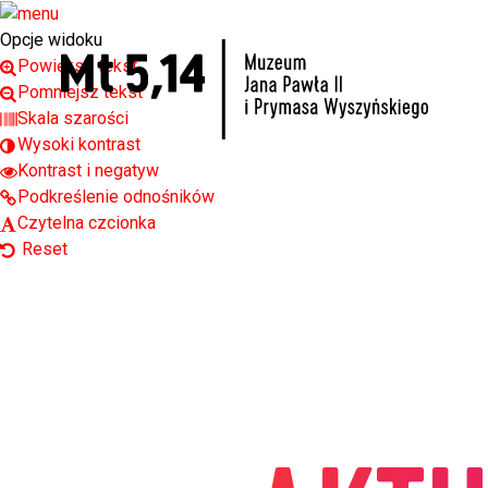
Open toolbar
Opcje widoku
Powiększ tekst
Pomniejsz tekst
Skala szarości
Wysoki kontrast
Kontrast i negatyw
Podkreślenie odnośników
Czytelna czcionka
Reset