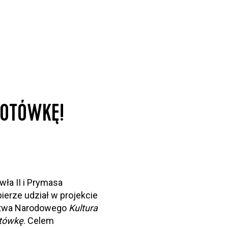
ŁOTÓWKĘ!
ła II i Prymasa
erze udział w projekcie
zictwa Narodowego
Kultura
otówkę
. Celem