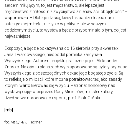
sercem miłującym, to jest męczeństwo, ale lepsze jest
męczeństwo z miłości niż zwycięstwo z nienawiści, obojętności” –
wspominała. – Dlatego dzisiaj, kiedy tak bardzo trzeba nam
autentycznej miłości, nie tylko w polityce, ale w naszym
codziennym życiu, ta wystawa będzie przypominała o tym, co jest
najważniejsze.
Ekspozycja będzie pokazywana do 16 sierpnia przy skwerze x.
Jana Twardowskiego, nieopodal pomnika kardynała
Wyszyńskiego. Autorem projektu graficznego jest Aleksander
Znosko. Na ośmiu planszach wyeksponowane są cytaty prymasa
Wyszyńskiego z poszczególnych dekad jego bogatego życia. Są
to refleksje o miłości, które można potraktować też jako zasady,
którymi warto kierować się w życiu. Patronat honorowy nad
wystawą objął wiceprezes Rady Ministrów, minister kultury,
dziedzictwa narodowego i sportu, prof. Piotr Gliński.
[mb]
fot. Mt 5,14/ J. Tecmer