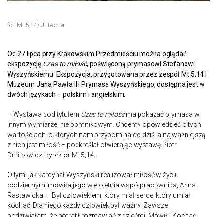
fot. Mt 5,14/ J. Tecmer
Od 27 lipca przy Krakowskim Przedmieściu można oglądać
ekspozycję
Czas to miłość
, poświęconą prymasowi Stefanowi
Wyszyńskiemu. Ekspozycja, przygotowana przez zespół Mt 5,14 |
Muzeum Jana Pawła II i Prymasa Wyszyńskiego, dostępna jest w
dwóch językach – polskim i angielskim.
– Wystawa pod tytułem
Czas to miłość
ma pokazać prymasa w
innym wymiarze, nie pomnikowym. Chcemy opowiedzieć o tych
wartościach, o których nam przypomina do dziś, a najważniejszą
z nich jest miłość – podkreślał otwierając wystawę Piotr
Dmitrowicz, dyrektor Mt 5,14.
O tym, jak kardynał Wyszyński realizował miłość w życiu
codziennym, mówiła jego wieloletnia współpracownica, Anna
Rastawicka: – Był człowiekiem, który miał serce, który umiał
kochać. Dla niego każdy człowiek był ważny. Zawsze
podziwiałam, że potrafił rozmawiać z dziećmi. Mówił: „Kochać