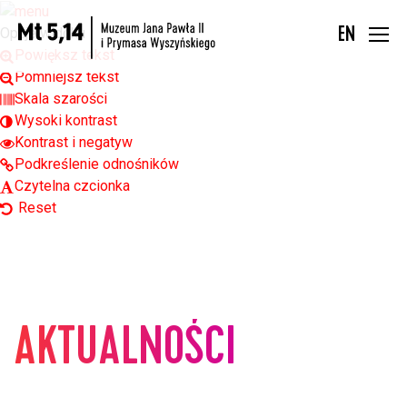
Open toolbar
Opcje widoku
EN
Powiększ tekst
Pomniejsz tekst
Skala szarości
Wysoki kontrast
Kontrast i negatyw
Podkreślenie odnośników
Czytelna czcionka
Reset
AKTUALNOŚCI