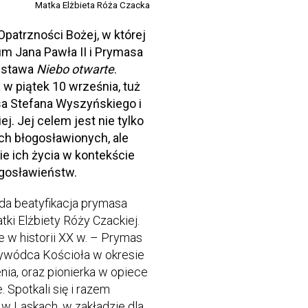
Matka Elżbieta Róża Czacka
Opatrzności Bożej, w której
um Jana Pawła II i Prymasa
ystawa
Niebo otwarte
.
a w piątek 10 września, tuż
sa Stefana Wyszyńskiego i
j. Jej celem jest nie tylko
ch błogosławionych, ale
e ich życia w kontekście
łogosławieństw.
ada beatyfikacja prymasa
ki Elżbiety Róży Czackiej.
 w historii XX w. – Prymas
zywódca Kościoła w okresie
ia, oraz pionierka w opiece
Spotkali się i razem
. w Laskach, w zakładzie dla