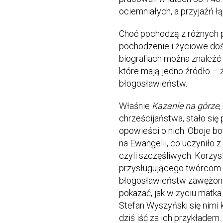
ociemniałych, a przyjaźń łą
Choć pochodzą z różnych po
pochodzenie i życiowe doś
biografiach można znaleźć
które mają jedno źródło –
błogosławieństw.
Właśnie
Kazanie na górze
,
chrześcijaństwa, stało się
opowieści o nich. Oboje b
na Ewangelii, co uczyniło z
czyli szczęśliwych. Korzys
przysługującego twórcom 
błogosławieństw zawężono
pokazać, jak w życiu matka 
Stefan Wyszyński się nimi 
dziś iść za ich przykładem.