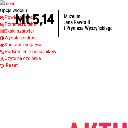
Open toolbar
Opcje widoku
Powiększ tekst
Pomniejsz tekst
Skala szarości
Wysoki kontrast
Kontrast i negatyw
Podkreślenie odnośników
Czytelna czcionka
Reset