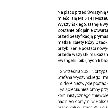
Na placu przed Świątynią 
mieści się Mt 5,14 | Muze
Wyszyńskiego, stanęła w
Zostanie oficjalnie otwart
przed beatyfikacją pryma
matki Elżbiety Róży Czackie
przybliżenie postaci nowy
przede wszystkim ukazani
Ewangelii i biblijnych 8 b
12 września 2021 r. przyp
Stefana Wyszyńskiego i mat
To dwie niezwykłe postacie
Tysiąclecia, niezłomny pr
komunistycznego zniewolen
nad niewidomymi w Polsce. 
pracowali w latach 30. i 40