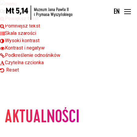
Open toolbar
Opcje widoku
EN
Powiększ tekst
Pomniejsz tekst
Skala szarości
Wysoki kontrast
Kontrast i negatyw
Podkreślenie odnośników
Czytelna czcionka
Reset
AKTUALNOŚCI