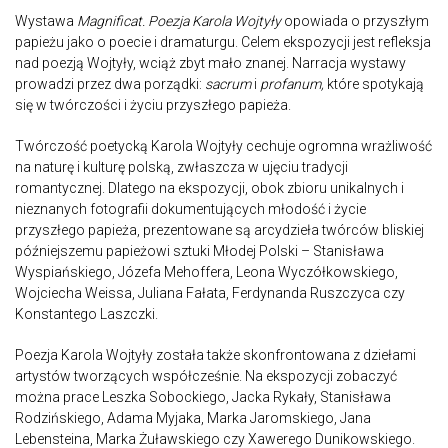
Wystawa
Magnificat. Poezja Karola Wojtyły
opowiada o przyszłym
papieżu jako o poecie i dramaturgu. Celem ekspozycji jest refleksja
nad poezją Wojtyły, wciąż zbyt mało znanej. Narracja wystawy
prowadzi przez dwa porządki:
sacrum
i
profanum,
które spotykają
się w twórczości i życiu przyszłego papieża.
Twórczość poetycką Karola Wojtyły cechuje ogromna wrażliwość
na naturę i kulturę polską, zwłaszcza w ujęciu tradycji
romantycznej. Dlatego na ekspozycji, obok zbioru unikalnych i
nieznanych fotografii dokumentujących młodość i życie
przyszłego papieża, prezentowane są arcydzieła twórców bliskiej
późniejszemu papieżowi sztuki Młodej Polski – Stanisława
Wyspiańskiego, Józefa Mehoffera, Leona Wyczółkowskiego,
Wojciecha Weissa, Juliana Fałata, Ferdynanda Ruszczyca czy
Konstantego Laszczki.
Poezja Karola Wojtyły została także skonfrontowana z dziełami
artystów tworzących współcześnie. Na ekspozycji zobaczyć
można prace Leszka Sobockiego, Jacka Rykały, Stanisława
Rodzińskiego, Adama Myjaka, Marka Jaromskiego, Jana
Lebensteina, Marka Żuławskiego czy Xawerego Dunikowskiego.