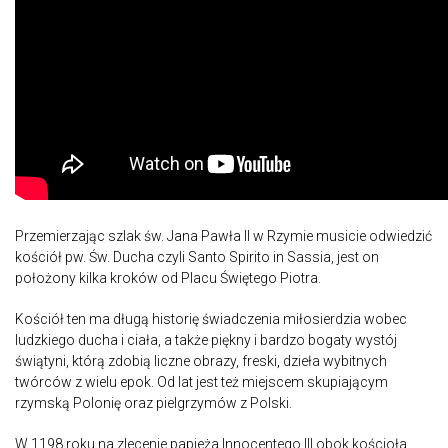
Przemierzając szlak św. Jana Pawła II w Rzymie musicie odwiedzić
kościół pw. Św. Ducha czyli Santo Spirito in Sassia, jest on
położony kilka kroków od Placu Świętego Piotra.
Kościół ten ma długą historię świadczenia miłosierdzia wobec
ludzkiego ducha i ciała, a także piękny i bardzo bogaty wystój
świątyni, którą zdobią liczne obrazy, freski, dzieła wybitnych
twórców z wielu epok. Od lat jest też miejscem skupiającym
rzymską Polonię oraz pielgrzymów z Polski.
W 1198 roku na zlecenie papieża Innocentego III obok kościoła