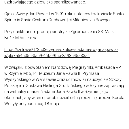
uzdrawiającego człowieka sparaliżowanego.
Ojciec Święty Jan Paweł II w 1991 roku ustanowił w kościele Santo
Spirito in Sasia Centrum Duchowości Miłosierdzia Bożego .
Przy sanktuarium pracują siostry ze Zgromadzenia SS. Matki
Bożej Miłosierdzia.
https://izi.travel/it/3c33-rzym-i-okolice-sladami-sw-jana-pawla-
ii/pl#7a54535c-0ab9-46fa-9f5b-8193545a33a1
W związku z odwołaniem Narodowej Pielgrzymki, Ambasada RP
w Rzymie, Mt 5,14 | Muzeum Jana Pawła II i Prymasa
Wyszyńskiego w Warszawie oraz uczniowie i nauczyciele Szkoły
Polskiej im. Gustawa Herlinga Grudzińskiego w Rzymie zapraszają
na wirtualny spacer śladami Jana Pawła II w Rzymie i jego
okolicach, aby w ten sposób uczcić setną rocznicę urodzin Karola
Wojtyły przypadającą 18 maja.