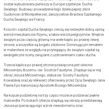
został wybudowany pierwszy w Europie szpital pw. Ducha
Świętego. Budowę i prowadzenie tego dzieła papież zlecił
Guidonowi di Montpellierowi, założycielowi Bractwa Szpitalnego
Ducha Świętego we Francji.
Kościół i szpital Ducha Świętego cieszą się niezwykle dobrą opinią
wśród mieszkańców Rzymu, a także wśród pielgrzymów. Wnętrze
świątyni poza częścią główną ma wiele kaplic po prawej i lewej
stronie, a wszystkie są bogato zdobione. Dominującym tematem
w malarstwie ze względu na przylegający do świątyni szpital są
ewangeliczne sceny związane z uzdrowieniami ciała i ducha.
Trzecia kaplica po prawej stronie poświęcona jest obecnie
Miłosierdziu Bożemu i św. Siostrze Faustynie. Znajduje się w niej
obraz Jezusa Miłosiernego, statua św. Siostry Faustyny
Kowalskiej oraz jej relikwiarz ofiarowany przez Ojca Świętego Jana
Pawła II po kanonizacji Apostołki Bożego Miłosierdzia.
Na kopule podzielonej na trzy części możecie podziwiać piękne
malowidła. Po bokach ołtarza znajdują się obrazy przedstawiają
Jezusa przywracającego wzrok niewidomemu oraz