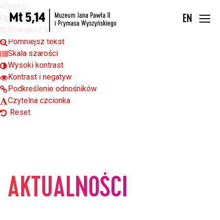
Open toolbar
Opcje widoku
EN
Powiększ tekst
Pomniejsz tekst
Skala szarości
Wysoki kontrast
Kontrast i negatyw
Podkreślenie odnośników
Czytelna czcionka
Reset
AKTUALNOŚCI