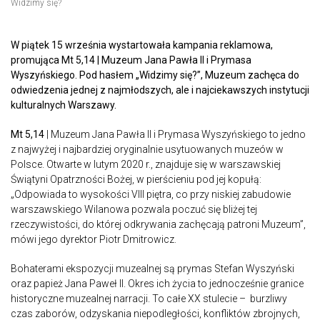
Widzimy się?
W piątek 15 września wystartowała kampania reklamowa,
promująca Mt 5,14 | Muzeum Jana Pawła II i Prymasa
Wyszyńskiego. Pod hasłem „Widzimy się?”, Muzeum zachęca do
odwiedzenia jednej z najmłodszych, ale i najciekawszych instytucji
kulturalnych Warszawy.
Mt 5,14
| Muzeum Jana Pawła II i Prymasa Wyszyńskiego to jedno
z najwyżej i najbardziej oryginalnie usytuowanych muzeów w
Polsce. Otwarte w lutym 2020 r., znajduje się w warszawskiej
Świątyni Opatrzności Bożej, w pierścieniu pod jej kopułą:
„Odpowiada to wysokości VIII piętra, co przy niskiej zabudowie
warszawskiego Wilanowa pozwala poczuć się bliżej tej
rzeczywistości, do której odkrywania zachęcają patroni Muzeum”,
mówi jego dyrektor Piotr Dmitrowicz.
Bohaterami ekspozycji muzealnej są prymas Stefan Wyszyński
oraz papież Jana Paweł II. Okres ich życia to jednocześnie granice
historyczne muzealnej narracji. To całe XX stulecie – burzliwy
czas zaborów, odzyskania niepodległości, konfliktów zbrojnych,