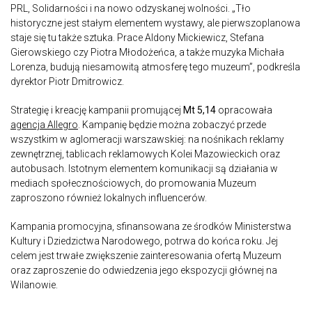
PRL, Solidarności i na nowo odzyskanej wolności. „Tło
historyczne jest stałym elementem wystawy, ale pierwszoplanowa
staje się tu także sztuka. Prace Aldony Mickiewicz, Stefana
Gierowskiego czy Piotra Młodożeńca, a także muzyka Michała
Lorenza, budują niesamowitą atmosferę tego muzeum”, podkreśla
dyrektor Piotr Dmitrowicz.
Strategię i kreację kampanii promującej
Mt 5,14
opracowała
agencja Allegro
. Kampanię będzie można zobaczyć przede
wszystkim w aglomeracji warszawskiej: na nośnikach reklamy
zewnętrznej, tablicach reklamowych Kolei Mazowieckich oraz
autobusach. Istotnym elementem komunikacji są działania w
mediach społecznościowych, do promowania Muzeum
zaproszono również lokalnych influencerów.
Kampania promocyjna, sfinansowana ze środków Ministerstwa
Kultury i Dziedzictwa Narodowego, potrwa do końca roku. Jej
celem jest trwałe zwiększenie zainteresowania ofertą Muzeum
oraz zaproszenie do odwiedzenia jego ekspozycji głównej na
Wilanowie.