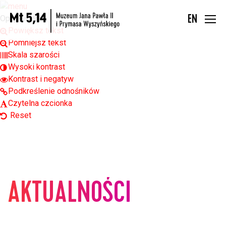
Open toolbar
Opcje widoku
EN
Powiększ tekst
Pomniejsz tekst
Skala szarości
Wysoki kontrast
Kontrast i negatyw
Podkreślenie odnośników
Czytelna czcionka
Reset
AKTUALNOŚCI