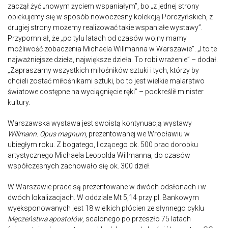
zaczął żyć „nowym życiem wspaniałym”, bo „z jednej strony
opiekujemy się w sposób nowoczesny kolekcją Porczyńskich, z
drugiej strony możemy realizować takie wspaniałe wystawy”.
Przypomniał, że „po tylu latach od czasów wojny mamy
możliwość zobaczenia Michaela Willmanna w Warszawie”. „I to te
najważniejsze dzieła, największe dzieła. To robi wrażenie” – dodał.
„Zapraszamy wszystkich miłośników sztuki i tych, którzy by
chcieli zostać miłośnikami sztuki, bo to jest wielkie malarstwo
światowe dostępne na wyciągnięcie ręki” – podkreślił minister
kultury.
Warszawska wystawa jest swoistą kontynuacją wystawy
Willmann. Opus magnum
, prezentowanej we Wrocławiu w
ubiegłym roku. Z bogatego, liczącego ok. 500 prac dorobku
artystycznego Michaela Leopolda Willmanna, do czasów
współczesnych zachowało się ok. 300 dzieł.
W Warszawie prace są prezentowane w dwóch odsłonach i w
dwóch lokalizacjach. W oddziale Mt 5,14 przy pl. Bankowym
wyeksponowanych jest 18 wielkich płócien ze słynnego cyklu
Męczeństwa apostołów
, scalonego po przeszło 75 latach