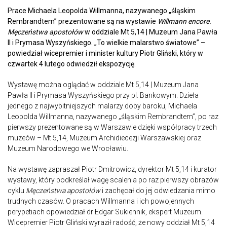
Prace Michaela Leopolda Willmanna, nazywanego „śląskim
Rembrandtem” prezentowane są na wystawie
Willmann encore.
Męczeństwa apostołów
w oddziale Mt 5,14 | Muzeum Jana Pawła
II i Prymasa Wyszyńskiego. „To wielkie malarstwo światowe” –
powiedział wicepremier i minister kultury Piotr Gliński, który w
czwartek 4 lutego odwiedził ekspozycję.
Wystawę można oglądać w oddziale Mt 5,14 | Muzeum Jana
Pawła II i Prymasa Wyszyńskiego przy pl. Bankowym. Dzieła
jednego z najwybitniejszych malarzy doby baroku, Michaela
Leopolda Willmanna, nazywanego „śląskim Rembrandtem”, po raz
pierwszy prezentowane są w Warszawie dzięki współpracy trzech
muzeów – Mt 5,14, Muzeum Archidiecezji Warszawskiej oraz
Muzeum Narodowego we Wrocławiu.
Na wystawę zapraszał Piotr Dmitrowicz, dyrektor Mt 5,14 i kurator
wystawy, który podkreślał wagę scalenia po raz pierwszy obrazów
cyklu
Męczeństwa apostołów
i zachęcał do jej odwiedzania mimo
trudnych czasów. O pracach Willmanna i ich powojennych
perypetiach opowiedział dr Edgar Sukiennik, ekspert Muzeum.
Wicepremier Piotr Gliński wyraził radość, że nowy oddział Mt 5,14