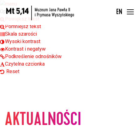
Open toolbar
Opcje widoku
EN
Powiększ tekst
Pomniejsz tekst
Skala szarości
Wysoki kontrast
Kontrast i negatyw
Podkreślenie odnośników
Czytelna czcionka
Reset
AKTUALNOŚCI