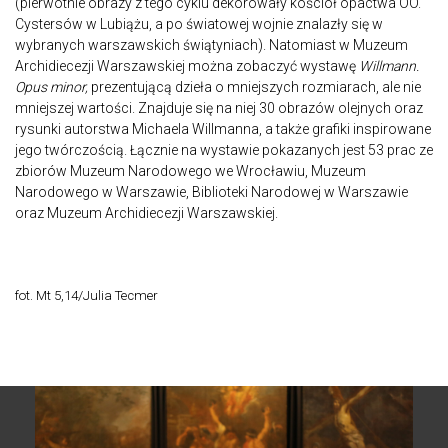
(pierwotnie obrazy z tego cyklu dekorowały kościół opactwa OO.
Cystersów w Lubiążu, a po światowej wojnie znalazły się w
wybranych warszawskich świątyniach). Natomiast w Muzeum
Archidiecezji Warszawskiej można zobaczyć wystawę
Willmann.
Opus minor,
prezentującą dzieła o mniejszych rozmiarach, ale nie
mniejszej wartości. Znajduje się na niej 30 obrazów olejnych oraz
rysunki autorstwa Michaela Willmanna, a także grafiki inspirowane
jego twórczością. Łącznie na wystawie pokazanych jest 53 prac ze
zbiorów Muzeum Narodowego we Wrocławiu, Muzeum
Narodowego w Warszawie, Biblioteki Narodowej w Warszawie
oraz Muzeum Archidiecezji Warszawskiej.
fot. Mt 5,14/Julia Tecmer