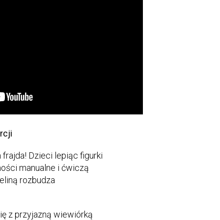
rcji
rajda! Dzieci lepiąc figurki
tności manualne i ćwiczą
eliną rozbudza
ę z przyjazną wiewiórką