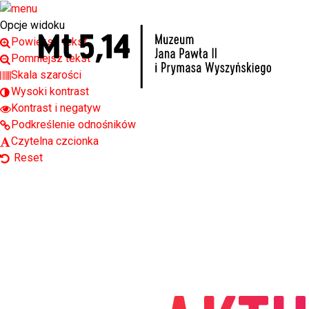
Open toolbar
Opcje widoku
Powiększ tekst
Pomniejsz tekst
Skala szarości
Wysoki kontrast
Kontrast i negatyw
Podkreślenie odnośników
Czytelna czcionka
Reset