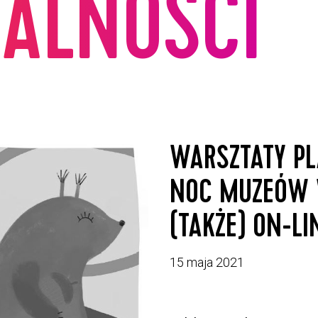
ALNOŚCI
WARSZTATY P
NOC MUZEÓW 
(TAKŻE) ON-LI
15 maja 2021