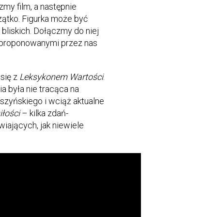
my film, a następnie
ątko. Figurka może być
bliskich. Dołączmy do niej
z proponowanymi przez nas
się z
Leksykonem Wartości
.
ia była nie tracąca na
szyńskiego i wciąż aktualne
iłości
– kilka zdań-
ających, jak niewiele