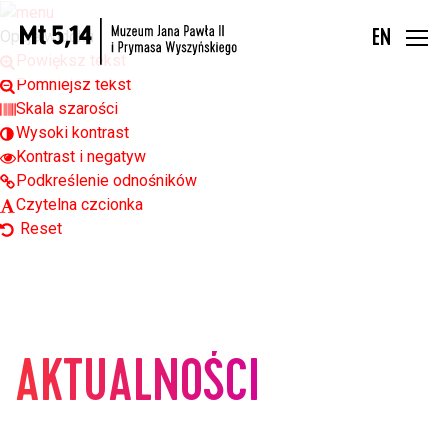
Open toolbar
Opcje widoku
EN
Powiększ tekst
Pomniejsz tekst
Skala szarości
Wysoki kontrast
Kontrast i negatyw
Podkreślenie odnośników
Czytelna czcionka
Reset
AKTUALNOŚCI