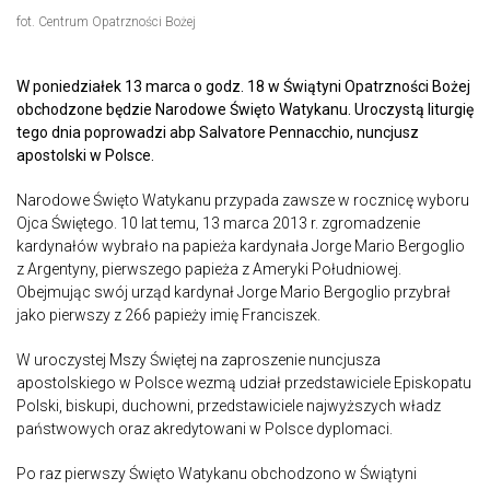
fot. Centrum Opatrzności Bożej
W poniedziałek 13 marca o godz. 18 w Świątyni Opatrzności Bożej
obchodzone będzie Narodowe Święto Watykanu. Uroczystą liturgię
tego dnia poprowadzi abp Salvatore Pennacchio, nuncjusz
apostolski w Polsce.
Narodowe Święto Watykanu przypada zawsze w rocznicę wyboru
Ojca Świętego. 10 lat temu, 13 marca 2013 r. zgromadzenie
kardynałów wybrało na papieża kardynała Jorge Mario Bergoglio
z Argentyny, pierwszego papieża z Ameryki Południowej.
Obejmując swój urząd kardynał Jorge Mario Bergoglio przybrał
jako pierwszy z 266 papieży imię Franciszek.
W uroczystej Mszy Świętej na zaproszenie nuncjusza
apostolskiego w Polsce wezmą udział przedstawiciele Episkopatu
Polski, biskupi, duchowni, przedstawiciele najwyższych władz
państwowych oraz akredytowani w Polsce dyplomaci.
Po raz pierwszy Święto Watykanu obchodzono w Świątyni