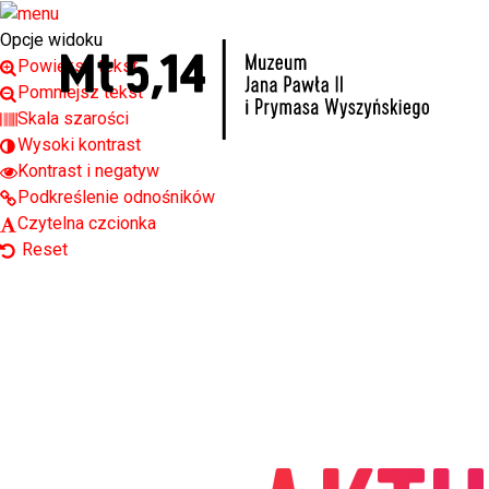
Open toolbar
Opcje widoku
Powiększ tekst
Pomniejsz tekst
Skala szarości
Wysoki kontrast
Kontrast i negatyw
Podkreślenie odnośników
Czytelna czcionka
Reset