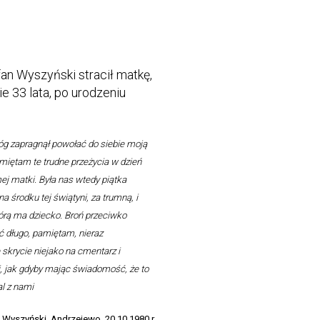
fan Wyszyński stracił matkę,
e 33 lata, po urodzeniu
óg zapragnął powołać do siebie moją
miętam te trudne przeżycia w dzień
ej matki. Była nas wtedy piątka
na środku tej świątyni, za trumną, i
którą ma dziecko. Broń przeciwko
ść długo, pamiętam, nieraz
skrycie niejako na cmentarz i
 jak gdyby mając świadomość, że to
al z nami
Wyszyński, Andrzejewo, 20.10.1980 r.