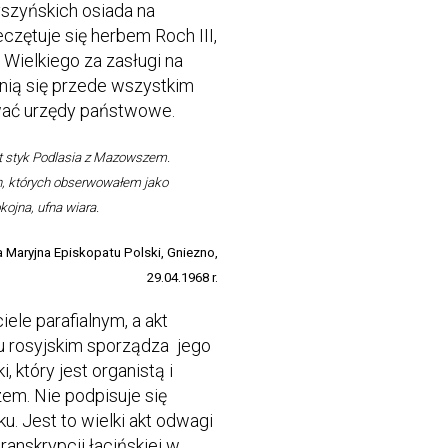
yszyńskich osiada na
czętuje się herbem Roch III,
Wielkiego za zasługi na
dnią się przede wszystkim
wać urzędy państwowe.
st styk Podlasia z Mazowszem.
ch, których obserwowałem jako
kojna, ufna wiara.
 Maryjna Episkopatu Polski, Gniezno,
29.04.1968 r.
ele parafialnym, a akt
u rosyjskim sporządza jego
, który jest organistą i
em. Nie podpisuje się
ku. Jest to wielki akt odwagi
ranskrypcji łacińskiej w