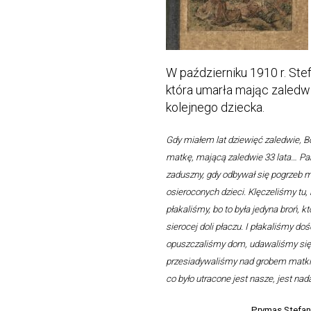
W październiku 1910 r. Ste
która umarła mając zaledwi
kolejnego dziecka.
Gdy miałem lat dziewięć zaledwie, B
matkę, mającą zaledwie 33 lata… Pa
zaduszny, gdy odbywał się pogrzeb m
osieroconych dzieci. Klęczeliśmy tu, 
płakaliśmy, bo to była jedyna broń, 
sierocej doli płaczu. I płakaliśmy do
opuszczaliśmy dom, udawaliśmy się 
przesiadywaliśmy nad grobem matki,
co było utracone jest nasze, jest nad
Prymas Stefan 