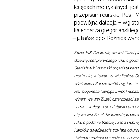
księgach metrykalnych je
przepisami carskiej Rosji
podwójna datacja – wg s
kalendarza gregoriańskieg
̶ juliańskiego. Różnica wyno
Zuzel 148. Działo się we wsi Zuzel p
dziewięćset pierwszego roku o godzin
Stanisław Wyszyński organista parafi
urodzenia, w towarzystwie Feliksa Ga
właściciela Zakrzewa-Słomy, tamże 
Hermogenesa (dwojga imion) Rucza,
winem we wsi Zuzel, czterdzieści sz
zamieszkałego, i przedstawił nam dzi
się we wsi Zuzel dwudziestego pierws
roku o godzinie trzeciej rano z ślubn
Karpiów dwadzieścia trzy lata od uro
świętym udzielonym tejże daty przez