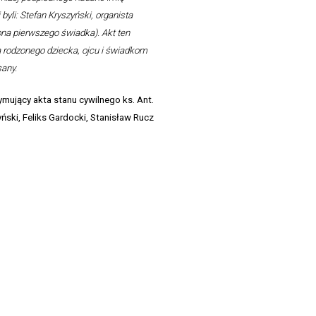
byli: Stefan Kryszyński, organista
żona pierwszego świadka). Akt ten
 rodzonego dziecka, ojcu i świadkom
sany.
ymujący akta stanu cywilnego ks. Ant.
ński, Feliks Gardocki, Stanisław Rucz