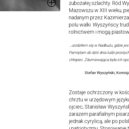
zubożałej szlachty. Ród W
Mazowszu w XIII wieku, pie
nadanym przez Kazimierza 
polu walki. Wyszyńscy tru
rolnictwem i mogą piasto
…urodziłem się w Nadbużu, gdzie je
Pamiętam do dziś dnia ludzi prosty
chłopiec. Zdumiewająca była ich spo
Stefan Wyszyński, Komisja
Zostaje ochrzczony w kości
chrztu w urzędowym język
ojciec, Stanisław Wyszyński
zarazem parafialnym pisarz
jednak cyrylicą, ale po pols
i patriotyzmu. Stosowanie t