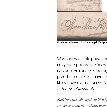
Akt chrztu – Muzeum Lat Dziecięcych Kardyna
W Zuzeli w szkole powsze
uczy się z podręczników w 
narzuconym przez zaborcę. 
przedmiotem zakazanym. Tę
który uczy syna z książki
D
czterech obrazkach
.
Naród stanowi ochronę dla rodziny, i
narodowego, gdy nie mieliśmy wolnoś