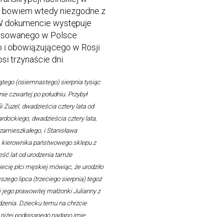
st bowiem wtedy niezgodne z
. W dokumencie występuje
tosowanego w Polsce
o i obowiązującego w Rosji
si trzynaście dni.
iątego (osiemnastego) sierpnia tysiąc
ie czwartej po południu. Przybył
i Zuzel, dwadzieścia cztery lata od
rdockiego, dwadzieścia cztery lata,
zamieszkałego, i Stanisława
 kierownika państwowego sklepu z
eść lat od urodzenia tamże
ecię płci męskiej mówiąc, że urodziło
zego lipca (trzeciego sierpnia) tegoż
ej jego prawowitej małżonki Julianny z
dzenia. Dziecku temu na chrzcie
 niżej podpisanego nadano imię