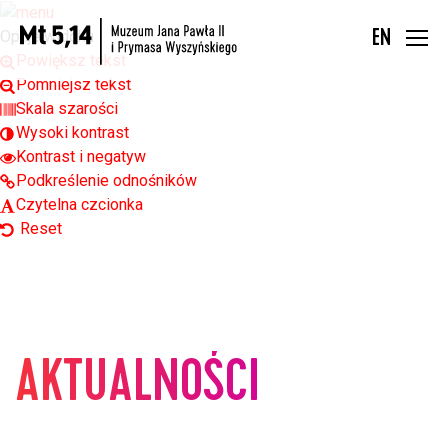
Open toolbar
Opcje widoku
EN
Powiększ tekst
Pomniejsz tekst
Skala szarości
Wysoki kontrast
Kontrast i negatyw
Podkreślenie odnośników
Czytelna czcionka
Reset
AKTUALNOŚCI