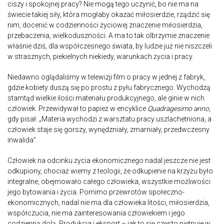
ciszy i spokojnej pracy? Nie mogą tego uczynić, bo nie ma na
świecie takiej siły, która mogłaby okazać miłosierdzie, rządzić się
nim, docenić w codzienności życiowej znaczenie miłosierdzia,
przebaczenia, wielkoduszności. A ma to tak olbrzymie znaczenie
właśnie dziś, dla współczesnego świata, by ludzie już nie niszczeli
w strasznych, piekielnych niekiedy, warunkach życia i pracy.
Niedawno oglądaliśmy w telewizji film o pracy w jednej z fabryk,
gdzie kobiety duszą się po prostu z pyłu fabrycznego. Wychodzą
stamtąd wielkie ilości materiału produkcyjnego, ale ginie w nich
człowiek. Przewidywał to papież w encyklice
Quadragesimo anno
,
gdy pisał: „Materia wychodzi z warsztatu pracy uszlachetniona, a
człowiek staje się gorszy, wynędzniały, zmarniały, przedwczesny
inwalida”.
Człowiek na odcinku życia ekonomicznego nadal jeszcze nie jest
odkupiony, chociaż wiemy z teologii, że odkupienie na krzyżu było
integralne, obejmowało całego człowieka, wszystkie możliwości
jego bytowania i życia. Pomimo przewrotów społeczno-
ekonomicznych, nadal nie ma dla człowieka litości, miłosierdzia,
współczucia, nie ma zainteresowania człowiekiem i jego
codzienną dolą. Produkcja i eksport – jak to się często piętnuje w