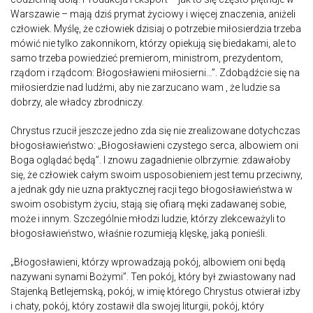
Warszawie – mają dziś prymat życiowy i więcej znaczenia, aniżeli
człowiek. Myślę, że człowiek dzisiaj o potrzebie miłosierdzia trzeba
mówić nie tylko zakonnikom, którzy opiekują się biedakami, ale to
samo trzeba powiedzieć premierom, ministrom, prezydentom,
rządom i rządcom: Błogosławieni miłosierni…”. Zdobądźcie się na
miłosierdzie nad ludźmi, aby nie zarzucano wam , że ludzie sa
dobrzy, ale władcy zbrodniczy.
Chrystus rzucił jeszcze jedno zda się nie zrealizowane dotychczas
błogosławieństwo: „Błogosławieni czystego serca, albowiem oni
Boga oglądać będą”. I znowu zagadnienie olbrzymie: zdawałoby
się, że człowiek całym swoim usposobieniem jest temu przeciwny,
a jednak gdy nie uzna praktycznej racji tego błogosławieństwa w
swoim osobistym życiu, stają się ofiarą męki zadawanej sobie,
może i innym. Szczególnie młodzi ludzie, którzy zlekceważyli to
błogosławieństwo, właśnie rozumieją klęskę, jaką ponieśli.
„Błogosławieni, którzy wprowadzają pokój, albowiem oni będą
nazywani synami Bożymi”. Ten pokój, który był zwiastowany nad
Stajenką Betlejemską, pokój, w imię którego Chrystus otwierał izby
i chaty, pokój, który zostawił dla swojej liturgii, pokój, który