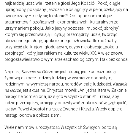
najbardziej uczciwie i rzetelnie głosi Jego Kościół. Pokój ciągle
upragniony, pożądany, jeszcze nie osiągnięty w pełni, czekający na
swoje czasy – kiedy się to stanie?! Dzisiaj ludziom brak już
argumentów filozoficznych, ekonomicznych i kulturalnych za
utrzymaniem pokoju. Jako jedyny pozostał im „pokój zbrojny”,
którym się przechwalają i licytują przemądrzy ludzie, tworząc
ubożuchnego sługę, upokorzonego człowieka. Ile można by
przynieść ulgi krajom głodującym, gdyby nie obsesja „pokoju
zbrojnego”, który jest rakiem na kulturze wieku XX. A więc znowu
błogosławieństwo o wymiarze eschatologicznym. I tak bez końca.
Najmilsi,
Kazanie na Górze
nie jest utopią, jest koniecznością
życiową dla całej rodziny ludzkiej: w wymiarze osobistym,
rodzinnym, w wymierzę narodu, narodów, całej ludzkości.
Kazanie
na Górze
jest aktualne. Chrystus mówił: „Ani jedna litera w Zakonie
nie będzie odmieniona, aż się to wszystko stanie”. Trzeba, aby
ludzie przemądrzy, umiejący odczytywać znaki czasów, „zgłupieli”,
jak św. Paweł Apostoł na rzecz Ewangelii Krzyża. Wtedy dopiero
nastąpi odnowa oblicza ziemi.
Wiele nam mówi uroczystość Wszystkich Świętych, bo to są