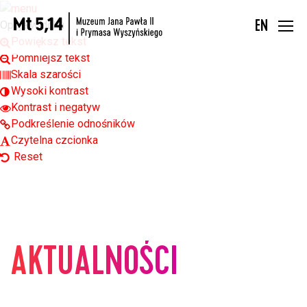
Open toolbar
Opcje widoku
EN
Powiększ tekst
Pomniejsz tekst
Skala szarości
Wysoki kontrast
Kontrast i negatyw
Podkreślenie odnośników
Czytelna czcionka
Reset
AKTUALNOŚCI