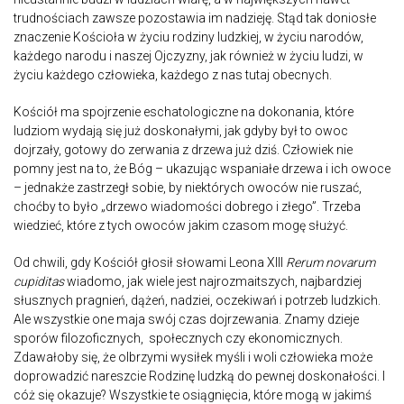
trudnościach zawsze pozostawia im nadzieję. Stąd tak doniosłe
znaczenie Kościoła w życiu rodziny ludzkiej, w życiu narodów,
każdego narodu i naszej Ojczyzny, jak również w życiu ludzi, w
życiu każdego człowieka, każdego z nas tutaj obecnych.
Kościół ma spojrzenie eschatologiczne na dokonania, które
ludziom wydają się już doskonałymi, jak gdyby był to owoc
dojrzały, gotowy do zerwania z drzewa już dziś. Człowiek nie
pomny jest na to, że Bóg – ukazując wspaniałe drzewa i ich owoce
– jednakże zastrzegł sobie, by niektórych owoców nie ruszać,
choćby to było „drzewo wiadomości dobrego i złego”. Trzeba
wiedzieć, które z tych owoców jakim czasom mogę służyć.
Od chwili, gdy Kościół głosił słowami Leona XIII
Rerum novarum
cupiditas
wiadomo, jak wiele jest najrozmaitszych, najbardziej
słusznych pragnień, dążeń, nadziei, oczekiwań i potrzeb ludzkich.
Ale wszystkie one maja swój czas dojrzewania. Znamy dzieje
sporów filozoficznych, społecznych czy ekonomicznych.
Zdawałoby się, że olbrzymi wysiłek myśli i woli człowieka może
doprowadzić nareszcie Rodzinę ludzką do pewnej doskonałości. I
cóż się okazuje? Wszystkie te osiągnięcia, które mogą w jakimś