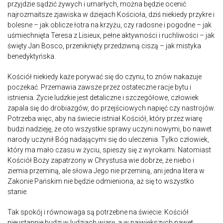
przyjdzie sądzić żywych i umarłych, można będzie ocenić
najrozmaitsze zjawiska w dziejach Kościoła, dziś niekiedy przykre i
bolesne – jak oblicze łotra na krzyżu, czy radosne i pogodne – jak
uśmiechnięta Teresa z Lisieux, pełne aktywności i ruchliwości – jak
święty Jan Bosco, przeniknięty przedziwną ciszą – jak mistyka
benedyktyńska.
Kościół niekiedy każe porywać się do czynu, to znów nakazuje
poczekać. Przemawia zawsze przez ostateczne racje bytu i
istnienia. Życie ludzkie jest detaliczne i szczegółowe, człowiek
zapala się do drobiazgów, do przejściowych napięć czy nastrojów.
Potrzeba więc, aby na świecie istniał Kościół, który przez wiarę
budzi nadzieję, że oto wszystkie sprawy uczyni nowymi, bo nawet
narody uczynił Bóg nadającymi się do uleczenia. Tylko człowiek,
który ma mało czasu w życiu, spieszy się z wyrokami. Natomiast
Kościół Boży zapatrzony w Chrystusa wie dobrze, że niebo i
ziemia przeminą, ale słowa Jego nie przeminą, ani jedna litera w
Zakonie Pańskim nie będzie odmieniona, aż się to wszystko
stanie.
Tak spokój i równowaga są potrzebne na świecie. Kościół
nieustannie budzi w ludziach wiarę, a w największych nawet