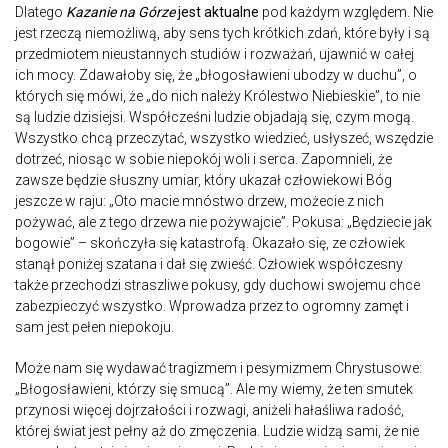
Dlatego
Kazanie na Górze
jest aktualne
pod każdym względem. Nie
jest rzeczą niemożliwą, aby sens tych krótkich zdań, które były i są
przedmiotem nieustannych studiów i rozważań, ujawnić w całej
ich mocy. Zdawałoby się, że „błogosławieni ubodzy w duchu”, o
których się mówi, że „do nich należy Królestwo Niebieskie”, to nie
są ludzie dzisiejsi. Współcześni ludzie objadają się, czym mogą.
Wszystko chcą przeczytać, wszystko wiedzieć, usłyszeć, wszędzie
dotrzeć, niosąc w sobie niepokój woli i serca. Zapomnieli, że
zawsze będzie słuszny umiar, który ukazał człowiekowi Bóg
jeszcze w raju: „Oto macie mnóstwo drzew, możecie z nich
pożywać, ale z tego drzewa nie pożywajcie”. Pokusa: „Będziecie jak
bogowie” – skończyła się katastrofą. Okazało się, ze człowiek
stanął poniżej szatana i dał się zwieść. Człowiek współczesny
także przechodzi straszliwe pokusy, gdy duchowi swojemu chce
zabezpieczyć wszystko. Wprowadza przez to ogromny zamęt i
sam jest pełen niepokoju.
Może nam się wydawać tragizmem i pesymizmem Chrystusowe:
„Błogosławieni, którzy się smucą”. Ale my wiemy, że ten smutek
przynosi więcej dojrzałości i rozwagi, aniżeli hałaśliwa radość,
której świat jest pełny aż do zmęczenia. Ludzie widzą sami, że nie