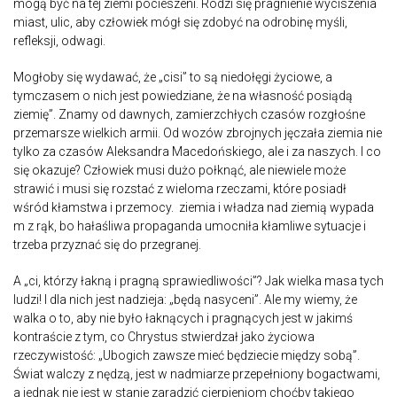
mogą być na tej ziemi pocieszeni. Rodzi się pragnienie wyciszenia
miast, ulic, aby człowiek mógł się zdobyć na odrobinę myśli,
refleksji, odwagi.
Mogłoby się wydawać, że „cisi” to są niedołęgi życiowe, a
tymczasem o nich jest powiedziane, że na własność posiądą
ziemię”. Znamy od dawnych, zamierzchłych czasów rozgłośne
przemarsze wielkich armii. Od wozów zbrojnych jęczała ziemia nie
tylko za czasów Aleksandra Macedońskiego, ale i za naszych. I co
się okazuje? Człowiek musi dużo połknąć, ale niewiele może
strawić i musi się rozstać z wieloma rzeczami, które posiadł
wśród kłamstwa i przemocy. ziemia i władza nad ziemią wypada
m z rąk, bo hałaśliwa propaganda umocniła kłamliwe sytuacje i
trzeba przyznać się do przegranej.
A „ci, którzy łakną i pragną sprawiedliwości”? Jak wielka masa tych
ludzi! I dla nich jest nadzieja: „będą nasyceni”. Ale my wiemy, że
walka o to, aby nie było łaknących i pragnących jest w jakimś
kontraście z tym, co Chrystus stwierdzał jako życiowa
rzeczywistość: „Ubogich zawsze mieć będziecie między sobą”.
Świat walczy z nędzą, jest w nadmiarze przepełniony bogactwami,
a jednak nie jest w stanie zaradzić cierpieniom choćby takiego