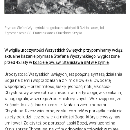
Prymas Stefan Wyszyński na grobach założycieli Dzieła Lasek, fot.
Zgromadzenia SS. Franciszkanek Służebnic Krzyża
W wigilię uroczystości Wszystkich Świętych przypominamy wciąż
aktualne kazanie prymasa Stefana Wyszyńskiego, wygłoszone
przed 42 laty w
kościele pw. św. Stanisława BM w Rzymie
.
Uroczystość Wszystkich Świętych jest potężną syntezą działania
Boga na ziemi i współdziałania z Nim człowieka. Owoce tej
współpracy – przez miłość, łaskę i jedność, notuje Kościół
Chrystusowy w swoich rocznikach, w martyrologii, w kronikach,
w hagiografii, w szeregu źródeł historycznych. Wskazują one, że
Kościół do dziś dnia skutecznie działa na ziemi mocami
Chrystusa. Rzecz wiadoma, że skuteczność w porządku łaski nie
zależy od ludzi, lecz od wielkiej miłości Boga, który pierwszy nas
umiłował. Zależy też od poruszeń Łaski Bożej, wysłużonej na
Krzyżu przez Chrystusa, na którą odpowiada człowiek w miarę