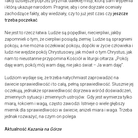
fakty dzisiejsze poprzez pryzmat dalekiej misji, którą sam wypełnia
i którą ukazuje narodom. Pragnie, aby i one dojrzałe oceniały
zachodzące fakty, aby wiedziały, czy to już jest czas czy
jeszcze
trzeba poczekać
.
Nie jest to rzecz łatwa. Ludzie są popędliwi, niecierpliwi, jakby
zapomnieli o tym, że cierpliwi posiądą ziemię. Ludzie są spragnieni
pokoju, a nie można oczekiwać pokoju, dopóki w życie człowieka i
ludzi nie wejdzie pokój Chrystusowy, jak mówił o tym Chrystus; jak
nam to nieustannie przypomina Kościół w liturgii ołtarza: „Pokój
daję wam, pokój mój wam daję, nie jako świat – Ja wam daję”.
Ludziom wydaje się, że trzeba natychmiast zaprowadzić na
świecie sprawiedliwość i to całą, pełną sprawiedliwość. Słusznie jej
oczekują, jednakże sprawiedliwość dojrzewa wśród doświadczeń,
zmiennych sytuacji i zmiennych ustrojów. Gdy jest wymierza tylko
miarą, łokciem i wagą, często zawodzi. Istnieje o wiele głębszy
miernik dla sprawiedliwości w świecie, aniżeli miara i waga. Trzeba
jednak rozważyć, na czym on polega.
Aktualność
Kazania na Górze