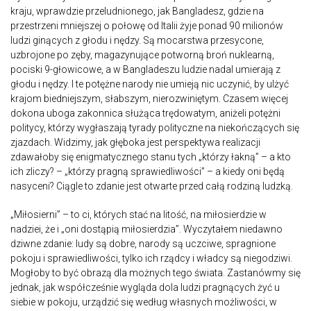
kraju, wprawdzie przeludnionego, jak Bangladesz, gdzie na
przestrzeni mniejszej o połowę od Italii żyje ponad 90 milionów
ludzi ginących z głodu i nędzy. Są mocarstwa przesycone,
uzbrojone po zęby, magazynujące potworną broń nuklearną,
pociski 9-głowicowe, a w Bangladeszu ludzie nadal umierają z
głodu i nędzy. I te potężne narody nie umieją nic uczynić, by ulżyć
krajom biedniejszym, słabszym, nierozwiniętym. Czasem więcej
dokona uboga zakonnica służąca trędowatym, aniżeli potężni
politycy, którzy wygłaszają tyrady polityczne na niekończących się
zjazdach. Widzimy, jak głęboka jest perspektywa realizacji
zdawałoby się enigmatycznego stanu tych „którzy łakną” – a kto
ich zliczy? – „którzy pragną sprawiedliwości” – a kiedy oni będą
nasyceni? Ciągle to zdanie jest otwarte przed całą rodziną ludzką.
„Miłosierni” – to ci, których stać na litość, na miłosierdzie w
nadziei, że i „oni dostąpią miłosierdzia”. Wyczytałem niedawno
dziwne zdanie: ludy są dobre, narody są uczciwe, spragnione
pokoju i sprawiedliwości, tylko ich rządcy i władcy są niegodziwi.
Mogłoby to być obrazą dla możnych tego świata. Zastanówmy się
jednak, jak współcześnie wygląda dola ludzi pragnących żyć u
siebie w pokoju, urządzić się według własnych możliwości, w