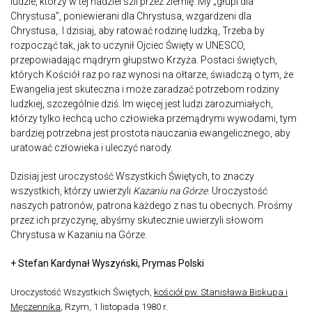
ludzie, którzy w tej nadziei szli przez ziemię. My „głupi dla
Chrystusa”, poniewierani dla Chrystusa, wzgardzeni dla
Chrystusa,. I dzisiaj, aby ratować rodzinę ludzką, Trzeba by
rozpocząć tak, jak to uczynił Ojciec Święty w UNESCO,
przepowiadając mądrym głupstwo Krzyża. Postaci świętych,
których Kościół raz po raz wynosi na ołtarze, świadczą o tym, że
Ewangelia jest skuteczna i może zaradzać potrzebom rodziny
ludzkiej, szczególnie dziś. Im więcej jest ludzi zarozumiałych,
którzy tylko łechcą ucho człowieka przemądrymi wywodami, tym
bardziej potrzebna jest prostota nauczania ewangelicznego, aby
uratować człowieka i uleczyć narody.
Dzisiaj jest uroczystość Wszystkich Świętych, to znaczy
wszystkich, którzy uwierzyli
Kazaniu na Górze
. Uroczystość
naszych patronów, patrona każdego z nas tu obecnych. Prośmy
przez ich przyczynę, abyśmy skutecznie uwierzyli słowom
Chrystusa w Kazaniu na Górze.
+ Stefan Kardynał Wyszyński, Prymas Polski
Uroczystość Wszystkich Świętych,
kościół pw. Stanisława Biskupa i
Męczennika
, Rzym, 1 listopada 1980 r.