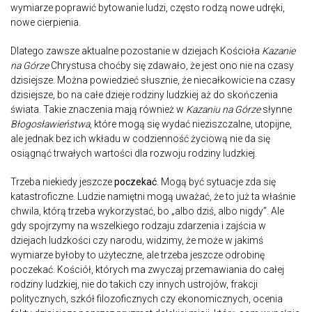
wymiarze poprawić bytowanie ludzi, często rodzą nowe udręki,
nowe cierpienia.
Dlatego zawsze aktualne pozostanie w dziejach Kościoła
Kazanie
na Górze
Chrystusa choćby się zdawało, że jest ono nie na czasy
dzisiejsze. Można powiedzieć słusznie, że niecałkowicie na czasy
dzisiejsze, bo na całe dzieje rodziny ludzkiej aż do skończenia
świata. Takie znaczenia mają również w
Kazaniu na Górze
słynne
Błogosławieństwa
, które mogą się wydać nieziszczalne, utopijne,
ale jednak bez ich wkładu w codzienność życiową nie da się
osiągnąć trwałych wartości dla rozwoju rodziny ludzkiej.
Trzeba niekiedy jeszcze
poczekać
. Mogą być sytuacje zda się
katastroficzne. Ludzie namiętni mogą uważać, że to już ta właśnie
chwila, którą trzeba wykorzystać, bo „albo dziś, albo nigdy”. Ale
gdy spojrzymy na wszelkiego rodzaju zdarzenia i zajścia w
dziejach ludzkości czy narodu, widzimy, że może w jakimś
wymiarze byłoby to użyteczne, ale trzeba jeszcze odrobinę
poczekać. Kościół, których ma zwyczaj przemawiania do całej
rodziny ludzkiej, nie do takich czy innych ustrojów, frakcji
politycznych, szkół filozoficznych czy ekonomicznych, ocenia