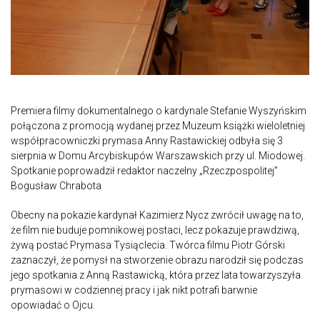
Premiera filmy dokumentalnego o kardynale Stefanie Wyszyńskim
połączona z promocją wydanej przez Muzeum książki wieloletniej
współpracowniczki prymasa Anny Rastawickiej odbyła się 3
sierpnia w Domu Arcybiskupów Warszawskich przy ul. Miodowej.
Spotkanie poprowadził redaktor naczelny „Rzeczpospolitej”
Bogusław Chrabota
Obecny na pokazie kardynał Kazimierz Nycz zwrócił uwagę na to,
że film nie buduje pomnikowej postaci, lecz pokazuje prawdziwą,
żywą postać Prymasa Tysiąclecia. Twórca filmu Piotr Górski
zaznaczył, że pomysł na stworzenie obrazu narodził się podczas
jego spotkania z Anną Rastawicką, która przez lata towarzyszyła
prymasowi w codziennej pracy i jak nikt potrafi barwnie
opowiadać o Ojcu.