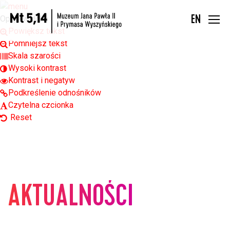
Open toolbar
Opcje widoku
EN
Powiększ tekst
Pomniejsz tekst
Skala szarości
Wysoki kontrast
Kontrast i negatyw
Podkreślenie odnośników
Czytelna czcionka
Reset
AKTUALNOŚCI