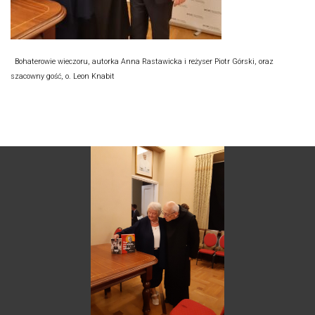
Bohaterowie wieczoru, autorka Anna Rastawicka i reżyser Piotr Górski, oraz
szacowny gość, o. Leon Knabit