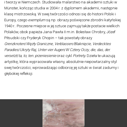
i tworzy w Niemczech. Studiowała malarstwo na akademii sztuki w
Münster, kończąc studia w 2004 r. z dyplomem akademii, następnie
klasę mistrzowską. W swej twórczości odnosi się do historii Polski i
Europy, czego
exemplum
są np. obrazy poświęcone zbrodni katyńskiej
1940 r.. Poczesne miejsce w jej sztuce zajmują także postacie wielkich
Polaków, obok papieża Jana Pawła II m.in. Bolesław Chrobry, Józef
Piłsudski czy Fryderyk Chopin – tak powstały obrazy
Grenzknoten
/
Węzły Graniczne
,
Verblassen/Blaknięcie,
Verdecktes
Paradies
/
Ukryty Raj
,
Unter vier Augen
/
W Cztery Oczy
,
die, das, der.
versetzt
/
ta, to, ten. przeniesienie
oraz cykl
Portrety.
Dzieła te ukazują
artystkę, która wypracowała własny, absolutnie niepowtarzalny styl
swej twórczości, wprowadzając odbiorcę jej sztuki w świat zadumy i
głębokiej refleksji.