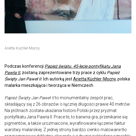
Anetta Küchler-Mocny
Podczas konferencji
Papież światu. 45-lecie pontyfikatu Jana
Pawła II
, zostaną zaprezentowane trzy prace z cyklu
Papież
Święty Jan Paweł II
. Ich autorką jest
Anetta Küchler-Mocny
, polska
malarka mieszkająca i tworząca w Niemczech.
Papież Święty Jan Paweł II
to monumentalny zespół prac,
składający się z 26 obrazów o łącznej długości prawie 40 metrów.
Na płótnach została ukazania historii Polski przez pryzmat
pontyfikatu Jana Pawła II. Prace te, to barwna gra, przenikanie się
pigmentów, a także urozmaicone, wyrafinowane łączenie faktur
warstwy malarskiej. Z jednej strony bardzo cienko malowane tło
przypominające delikatną akwarelę a z drugiej nakładane szpachlą