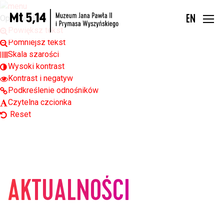
Open toolbar
Opcje widoku
EN
Powiększ tekst
Pomniejsz tekst
Skala szarości
Wysoki kontrast
Kontrast i negatyw
Podkreślenie odnośników
Czytelna czcionka
Reset
AKTUALNOŚCI