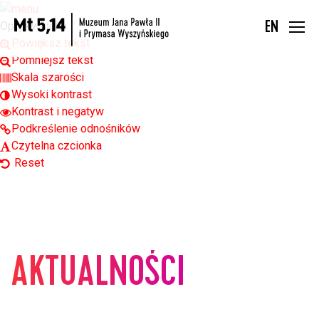
Open toolbar
Opcje widoku
EN
Powiększ tekst
Pomniejsz tekst
Skala szarości
Wysoki kontrast
Kontrast i negatyw
Podkreślenie odnośników
Czytelna czcionka
Reset
AKTUALNOŚCI