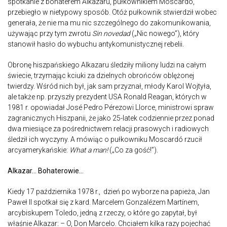
spotkanie z bohaterem Alkazaru, pułkownikiem Moscardó,
przebiegło w nietypowy sposób. Otóż pułkownik stwierdził wobec
generała, że nie ma mu nic szczególnego do zakomunikowania,
używając przy tym zwrotu
Sin novedad
(„Nic nowego”), który
stanowił hasło do wybuchu antykomunistycznej rebelii.
Obronę hiszpańskiego Alkazaru śledziły miliony ludzi na całym
świecie, trzymając kciuki za dzielnych obrońców oblężonej
twierdzy. Wśród nich był, jak sam przyznał, młody Karol Wojtyła,
ale także np. przyszły prezydent USA Ronald Reagan, których w
1981 r. opowiadał José Pedro Pérezowi Llorce, ministrowi spraw
zagranicznych Hiszpanii, że jako 25-latek codziennie przez ponad
dwa miesiące za pośrednictwem relacji prasowych i radiowych
śledził ich wyczyny. A mówiąc o pułkowniku Moscardó rzucił
arcyamerykańskie:
What a man!
(„Co za gość!”).
Alkazar… Bohaterowie…
Kiedy 17 października 1978 r., dzień po wyborze na papieża, Jan
Paweł II spotkał się z kard. Marcelem Gonzalézem Martínem,
arcybiskupem Toledo, jedną z rzeczy, o które go zapytał, był
właśnie Alkazar: – O, Don Marcelo. Chciałem kilka razy pojechać