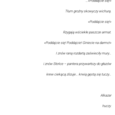
…«Poddajcie się!»
Tłum groźny skowyczy wichurą.
«Poddajcie się!»
Rzygają wściekłe paszcze armat.
«Poddajcie się! Poddajcie! Giniecie na darmo!»
I znów raną rozdartą zaświeciły mury…
i znów Słońce – pantera przywarłszy do głazów
krew ciekącą zlizuje… krwią gęstą się tuczy…
Alkazar
huczy.