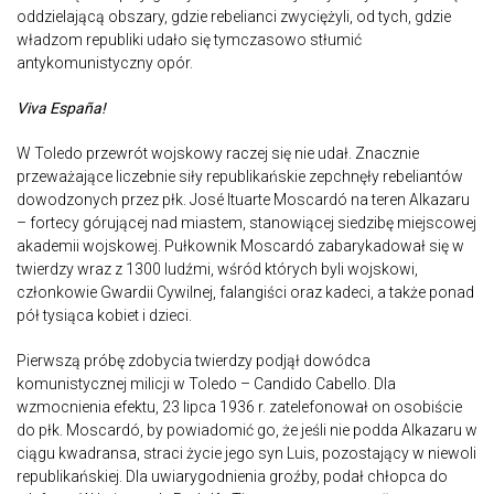
oddzielającą obszary, gdzie rebelianci zwyciężyli, od tych, gdzie
władzom republiki udało się tymczasowo stłumić
antykomunistyczny opór.
Viva España!
W Toledo przewrót wojskowy raczej się nie udał. Znacznie
przeważające liczebnie siły republikańskie zepchnęły rebeliantów
dowodzonych przez płk. José Ituarte Moscardó na teren Alkazaru
– fortecy górującej nad miastem, stanowiącej siedzibę miejscowej
akademii wojskowej. Pułkownik Moscardó zabarykadował się w
twierdzy wraz z 1300 ludźmi, wśród których byli wojskowi,
członkowie Gwardii Cywilnej, falangiści oraz kadeci, a także ponad
pół tysiąca kobiet i dzieci.
Pierwszą próbę zdobycia twierdzy podjął dowódca
komunistycznej milicji w Toledo – Candido Cabello. Dla
wzmocnienia efektu, 23 lipca 1936 r. zatelefonował on osobiście
do płk. Moscardó, by powiadomić go, że jeśli nie podda Alkazaru w
ciągu kwadransa, straci życie jego syn Luis, pozostający w niewoli
republikańskiej. Dla uwiarygodnienia groźby, podał chłopca do