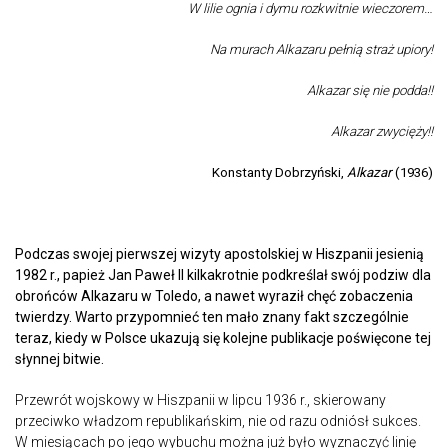
W lilie ognia i dymu rozkwitnie wieczorem…
Na murach Alkazaru pełnią straż upiory!
Alkazar się nie podda!!
Alkazar zwycięży!!
Konstanty Dobrzyński,
Alkazar
(1936)
Podczas swojej pierwszej wizyty apostolskiej w Hiszpanii jesienią
1982 r., papież Jan Paweł II kilkakrotnie podkreślał swój podziw dla
obrońców Alkazaru w Toledo, a nawet wyraził chęć zobaczenia
twierdzy. Warto przypomnieć ten mało znany fakt szczególnie
teraz, kiedy w Polsce ukazują się kolejne publikacje poświęcone tej
słynnej bitwie.
Przewrót wojskowy w Hiszpanii w lipcu 1936 r., skierowany
przeciwko władzom republikańskim, nie od razu odniósł sukces.
W miesiącach po jego wybuchu można już było wyznaczyć linię