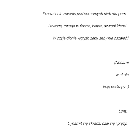
Przerażenie zawisło pod chmurnych nieb stropem…
i trwoga, trwoga w febrze, kłapie, dzwoni kłami…
W czyje dłonie wgryźć zęby, żeby nie oszaleć?
(Nocami
w skale
kują podkopy…)
Lont…
Dynamit się skrada, czai się i pręży…