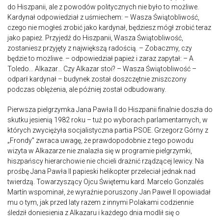
do Hiszpanii, ale z powodów politycznych nie było to możliwe.
Kardynał odpowiedział z uśmiechem: – Wasza Świątobliwość,
czego nie mogłeś zrobić jako kardynał, będziesz mógł zrobić teraz
jako papież. Przyjedź do Hiszpanii, Wasza Świątobliwość,
zostaniesz przyjęty z największą radością. – Zobaczmy, czy
będzie to możliwe. – odpowiedział papież i zaraz zapytał: – A
Toledo… Alkazar… Czy Alkazar stoi? – Wasza Świątobliwość –
odparł kardynał – budynek został doszczętnie zniszczony
podczas oblężenia, ale później został odbudowany.
Pierwsza pielgrzymka Jana Pawła II do Hiszpanii finalnie doszła do
skutku jesienią 1982 roku – tuż po wyborach parlamentarnych, w
których zwyciężyła socjalistyczna partia PSOE. Grzegorz Górny z
„Frondy” zwraca uwagę, że prawdopodobnie z tego powodu
wizyta w Alkazarze nie znalazła się w programie pielgrzymki,
hiszpańscy hierarchowie nie chcieli drażnić rządzącej lewicy. Na
prośbę Jana Pawła II papieski helikopter przeleciał jednak nad
twierdzą. Towarzyszący Ojcu Świętemu kard. Marcelo Gonzalés
Martín wspominał, że wyraźnie poruszony Jan Paweł II opowiadał
mu o tym, jak przed laty razem z innymi Polakami codziennie
śledził doniesienia z Alkazaru i każdego dnia modlił się o