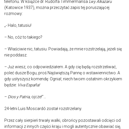
telefonu. W książce dr. Rudolfa Timmermansa
Lwy Alkazaru
(Katowice 1937), można przeczytać zapis tej poruszającej
rozmowy:
„- Halo, tatusiu!
– No, cóż to takiego?
– Właściwie nic, tatusiu. Powiadają, że mnie rozstrzelają, jeżeli się
nie poddasz.
– Już wiesz, co odpowiedziałem. A gdy cię będą rozstrzeliwać,
poleć dusze Bogu, proś Najświętszą Pannę o wstawiennictwo. A
gdy usłyszysz komendę: Ognia!, niech twoim ostatnim okrzykiem
będzie:
Viva España!
–
Dios y Patria
, ojcze!”…
24-letni Luis Moscardó został rozstrzelany.
Przez cały sierpień trwały walki, obrońcy pozostawali odcięci od
informacji z innych części kraju i mogli autentycznie obawiać się,