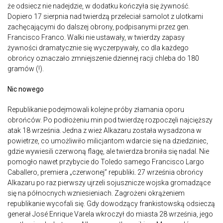
że odsiecz nie nadejdzie, w dodatku kończyła się żywność.
Dopiero 17 sierpnia nad twierdzą przeleciał samolot z ulotkami
zachęcającymi do dalszej obrony, podpisanymi przez gen.
Francisco Franco. Walki nie ustawały, w twierdzy zapasy
żywności dramatycznie się wyczerpywały, co dla każdego
obrońcy oznaczało zmniejszenie dziennej racji chleba do 180
gramów (!).
Nic nowego
Republikanie podejmowali kolejne próby złamania oporu
obrońców. Po podłożeniu min pod twierdzę rozpoczęli najcięższy
atak 18 września. Jedna z wież Alkazaru została wysadzona w
powietrze, co umożliwiło milicjantom wdarcie się na dziedziniec,
gdzie wywiesili czerwoną flagę, ale twierdza broniła się nadal. Nie
pomogło nawet przybycie do Toledo samego Francisco Largo
Caballero, premiera „czerwonej” republiki
.
27 września obrońcy
Alkazaru po raz pierwszy ujrzeli sojusznicze wojska gromadzące
się na północnych wzniesieniach. Zagrożeni okrążeniem
republikanie wycofali się. Gdy dowodzący frankistowską odsieczą
generał José Enrique Varela wkroczył do miasta 28 września, jego