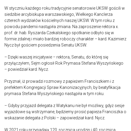
W styczniu każdego roku tradycyjnie senatorowie UKSW gościli w
siedzibie arcybiskupa warszawskiego, Wielkiego Kanclerza
czterech wydziałów kościelnych naszej UKSW. W tym roku z
powodu pandemii nastąpiła zmiana. Na zaproszenie rektora x.
prof. dr. hab. Ryszarda Czekalskiego spotkanie odbyło się w
formie zdalnej i miało bardziej roboczy charakter – kard. Kazimierz
Nycz był gościem posiedzenia Senatu UKSW.
– Dzięki waszej inicjatywie – rektora, Senatu, do której się
przyłączyłem, Sejm ogłosił Rok Prymasa Stefana Wyszyńskiego
– powiedział kard. Nycz.
Przyznał, iż prowadzi rozmowy z papieżem Franciszkiem i z
prefektem Kongregacji Spraw Kanonizacyjnych, by beatyfikacja
prymasa Stefana Wyszyńskiego nastąpiła w tym roku.
– Gdyby przyjazd delegata z Watykanu nie był możliwy, gdyż sesje
wyjazdowe są wstrzymane, będziemy prosić papieża Franciszka o
wskazanie delegata z Polski – zapowiedział kard. Nycz.
W 2021 roku przypadają 120. rocznica urodzin i 40. rocznica