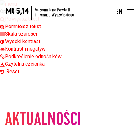
Open toolbar
Opcje widoku
EN
Powiększ tekst
Pomniejsz tekst
Skala szarości
Wysoki kontrast
Kontrast i negatyw
Podkreślenie odnośników
Czytelna czcionka
Reset
AKTUALNOŚCI