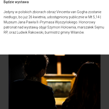
Będzie wystawa
Jedyny w polskich zbiorach obraz Vincenta van Gogha zostanie
niedługo, bo już 26 kwietnia, udostępniony publicznie w Mt 5,14 |
Muzeum Jana Pawła II i Prymasa Wyszyńskiego. Honorowy
patronat nad wystawą objął Szymon Hołownia, marszałek Sejmu
RP, oraz Ludwik Rakowski, burmistrz gminy Wilanów.