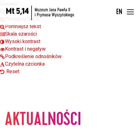
Open toolbar
Opcje widoku
EN
Powiększ tekst
Pomniejsz tekst
Skala szarości
Wysoki kontrast
Kontrast i negatyw
Podkreślenie odnośników
Czytelna czcionka
Reset
AKTUALNOŚCI