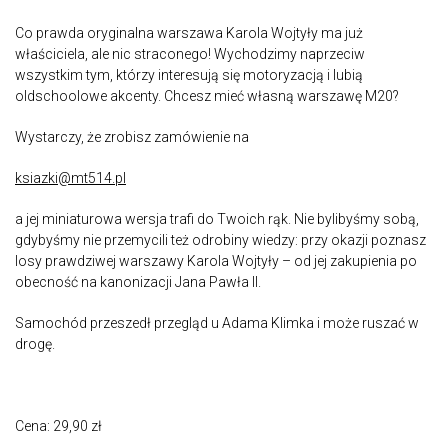
Co prawda oryginalna warszawa Karola Wojtyły ma już
właściciela, ale nic straconego! Wychodzimy naprzeciw
wszystkim tym, którzy interesują się motoryzacją i lubią
oldschoolowe akcenty. Chcesz mieć własną warszawę M20?
Wystarczy, że zrobisz zamówienie na
ksiazki@mt514.pl
a jej miniaturowa wersja trafi do Twoich rąk. Nie bylibyśmy sobą,
gdybyśmy nie przemycili też odrobiny wiedzy: przy okazji poznasz
losy prawdziwej warszawy Karola Wojtyły – od jej zakupienia po
obecność na kanonizacji Jana Pawła II.
Samochód przeszedł przegląd u Adama Klimka i może ruszać w
drogę.
Cena: 29,90 zł