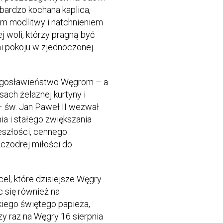
k bardzo kochana kaplica,
em modlitwy i natchnieniem
ej woli, którzy pragną być
 pokoju w zjednoczonej
błogosławieństwo Węgrom – a
sach żelaznej kurtyny i
 św. Jan Paweł II wezwał
a i stałego zwiększania
szłości, cennego
zczodrej miłości do
cel, które dzisiejsze Węgry
 się również na
iego świętego papieża,
zy raz na Węgry 16 sierpnia