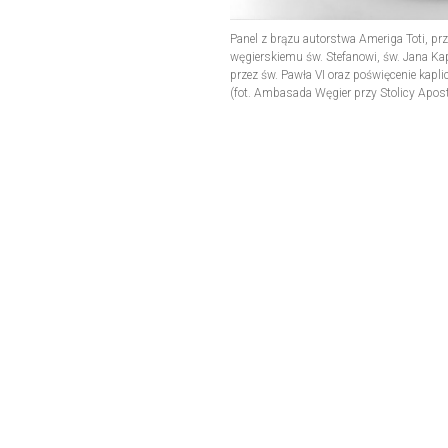
Panel z brązu autorstwa Ameriga Toti, prz
węgierskiemu św. Stefanowi, św. Jana Kap
przez św. Pawła VI oraz poświęcenie kaplic
(fot. Ambasada Węgier przy Stolicy Apost