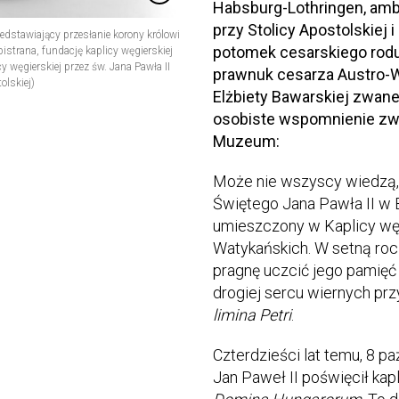
Habsburg-Lothringen, amb
przy Stolicy Apostolskiej 
edstawiający przesłanie korony królowi
potomek cesarskiego rodu
istrana, fundację kaplicy węgierskiej
y węgierskiej przez św. Jana Pawła II
prawnuk cesarza Austro-W
olskiej)
Elżbiety Bawarskiej zwane
osobiste wspomnienie zw
Muzeum:
Może nie wszyscy wiedzą,
Świętego Jana Pawła II w B
umieszczony w Kaplicy węg
Watykańskich. W setną roc
pragnę uczcić jego pamięć 
drogiej sercu wiernych p
limina Petri
.
Czterdzieści lat temu, 8 pa
Jan Paweł II poświęcił ka