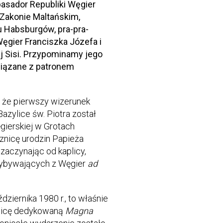
asador Republiki Węgier
i Zakonie Maltańskim,
 Habsburgów, pra-pra-
ęgier Franciszka Józefa i
j Sisi. Przypominamy jego
iązane z patronem
 że pierwszy wizerunek
azylice św. Piotra został
ierskiej w Grotach
znicę urodzin Papieża
zaczynając od kaplicy,
rzybywających z Węgier
ad
ździernika 1980 r., to właśnie
plicę dedykowaną
Magna