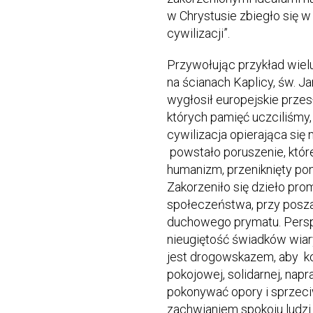
w Chrystusie zbiegło się 
cywilizacji”.
Przywołując przykład wiel
na ścianach Kaplicy, św. J
wygłosił europejskie przesł
których pamięć uczciliśmy,
cywilizacja opierająca się 
powstało poruszenie, któr
humanizm, przeniknięty p
Zakorzeniło się dzieło pro
społeczeństwa, przy posza
duchowego prymatu. Persp
nieugiętość świadków wiary 
jest drogowskazem, aby 
pokojowej, solidarnej, napr
pokonywać opory i sprzeci
zachwianiem spokoju ludzi