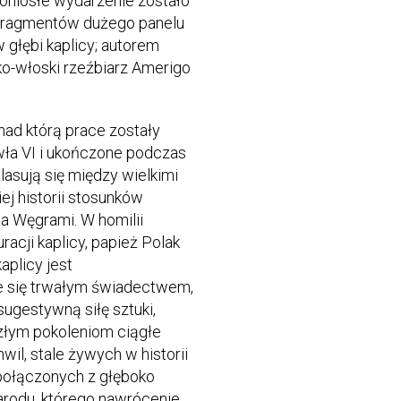
doniosłe wydarzenie zostało
fragmentów dużego panelu
w głębi kaplicy; autorem
ko-włoski rzeźbiarz Amerigo
 nad którą prace zostały
ła VI i ukończone podczas
plasują się między wielkimi
ej historii stosunków
a Węgrami. W homilii
racji kaplicy, papież Polak
kaplicy jest
e się trwałym świadectwem,
sugestywną siłę sztuki,
złym pokoleniom ciągłe
il, stale żywych w historii
połączonych z głęboko
arodu, którego nawrócenie