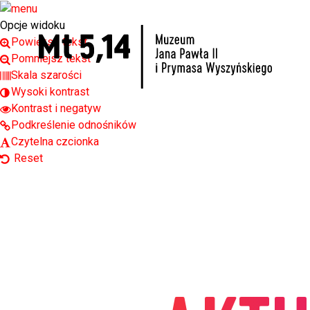
Open toolbar
Opcje widoku
Powiększ tekst
Pomniejsz tekst
Skala szarości
Wysoki kontrast
Kontrast i negatyw
Podkreślenie odnośników
Czytelna czcionka
Reset