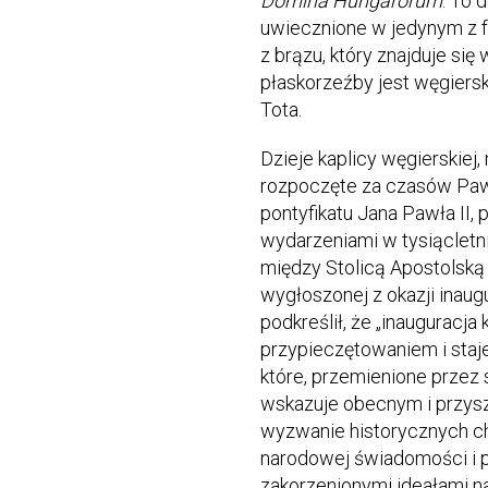
Domina Hungarorum
. To 
uwiecznione w jedynym z 
z brązu, który znajduje się 
płaskorzeźby jest węgiers
Tota.
Dzieje kaplicy węgierskiej,
rozpoczęte za czasów Paw
pontyfikatu Jana Pawła II, 
wydarzeniami w tysiącletni
między Stolicą Apostolską 
wygłoszonej z okazji inaugu
podkreślił, że „inauguracja 
przypieczętowaniem i staj
które, przemienione przez 
wskazuje obecnym i przys
wyzwanie historycznych chw
narodowej świadomości i 
zakorzenionymi ideałami n