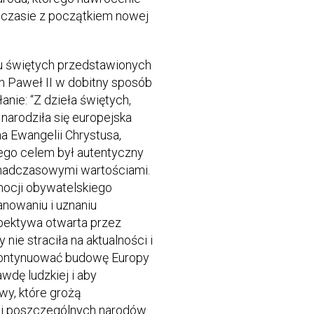
w czasie z początkiem nowej
u świętych przedstawionych
an Paweł II w dobitny sposób
anie: “Z dzieła świętych,
 narodziła się europejska
na Ewangelii Chrystusa,
ego celem był autentyczny
onadczasowymi wartościami.
mocji obywatelskiego
nowaniu i uznaniu
ektywa otwarta przez
nie straciła na aktualności i
kontynuować budowę Europy
awdę ludzkiej i aby
wy, które grożą
 i poszczególnych narodów.