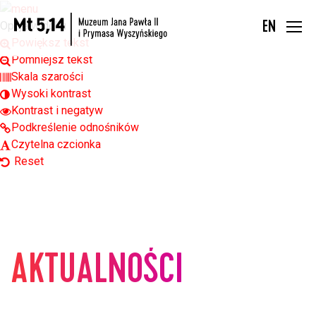
Open toolbar
Opcje widoku
EN
Powiększ tekst
Pomniejsz tekst
Skala szarości
Wysoki kontrast
Kontrast i negatyw
Podkreślenie odnośników
Czytelna czcionka
Reset
AKTUALNOŚCI