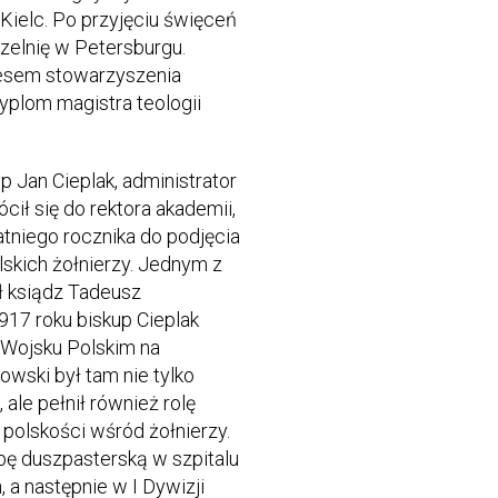
Kielc. Po przyjęciu święceń
zelnię w Petersburgu.
esem stowarzyszenia
yplom magistra teologii
 Jan Cieplak, administrator
cił się do rektora akademii,
tniego rocznika do podjęcia
skich żołnierzy. Jednym z
ł ksiądz Tadeusz
917 roku biskup Cieplak
Wojsku Polskim na
wski był tam nie tylko
le pełnił również rolę
polskości wśród żołnierzy.
bę duszpasterską w szpitalu
 a następnie w I Dywizji