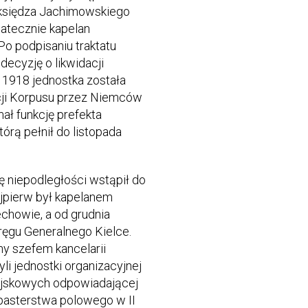
księdza Jachimowskiego
statecznie kapelan
Po podpisaniu traktatu
decyzję o likwidacji
 1918 jednostka została
cji Korpusu przez Niemców
ał funkcję prefekta
órą pełnił do listopada
ę niepodległości wstąpił do
ajpierw był kapelanem
howie, a od grudnia
gu Generalnego Kielce.
y szefem kancelarii
i jednostki organizacyjnej
ojskowych odpowiadającej
zpasterstwa polowego w II