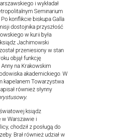
Warszawskiego i wykładał
tropolitalnym Seminarium
 konflikcie biskupa Galla
isji dostojnika przyszłość
owskiego w kurii była
 ksiądz Jachimowski
 został przeniesiony w stan
ku objął funkcję
. Anny na Krakowskim
rodowiska akademickiego. W
ym kapelanem Towarzystwa
apisał również słynny
hrystusowy.
 światowej ksiądz
ę w Warszawie i
licy, chodził z posługą do
zeby. Brał również udział w