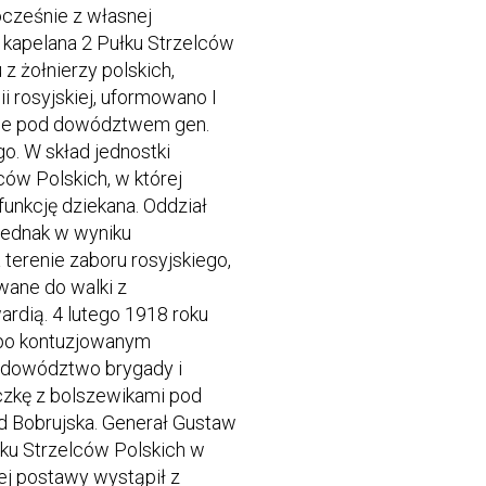
cześnie z własnej
i kapelana 2 Pułku Strzelców
 z żołnierzy polskich,
i rosyjskiej, uformowano I
zie pod dowództwem gen.
. W skład jednostki
ców Polskich, w której
funkcję dziekana. Oddział
jednak w wyniku
 terenie zaboru rosyjskiego,
owane do walki z
dią. 4 lutego 1918 roku
 po kontuzjowanym
 dowództwo brygady i
czkę z bolszewikami pod
d Bobrujska. Generał Gustaw
ku Strzelców Polskich w
iej postawy wystąpił z