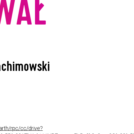
OWAŁ
Jachimowski
arth/rpc/cc/drive?