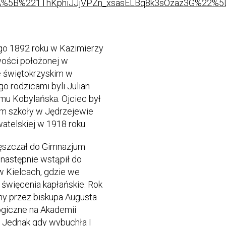
A%5B%221ThKphiJJjVPZn_xsasELBq8k3sOzaz3G%22%
ego 1892 roku w Kazimierzy
wości położonej w
 świętokrzyskim w
o rodzicami byli Julian
mu Kobylańska. Ojciec był
em szkoły w Jędrzejewie
telskiej w 1918 roku.
ęszczał do Gimnazjum
 następnie wstąpił do
 Kielcach, gdzie we
 święcenia kapłańskie. Rok
ny przez biskupa Augusta
ogiczne na Akademii
 Jednak gdy wybuchła I