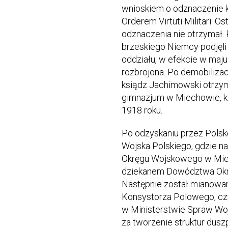
wnioskiem o odznaczenie 
Orderem Virtuti Militari. O
odznaczenia nie otrzymał. 
brzeskiego Niemcy podjęli 
oddziału, w efekcie w maju
rozbrojona. Po demobiliza
ksiądz Jachimowski otrzym
gimnazjum w Miechowie, kt
1918 roku.
Po odzyskaniu przez Polsk
Wojska Polskiego, gdzie n
Okręgu Wojskowego w Miec
dziekanem Dowództwa Okrę
Następnie został mianowan
Konsystorza Polowego, czyl
w Ministerstwie Spraw W
za tworzenie struktur dus