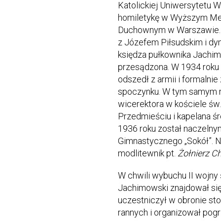
Katolickiej Uniwersytetu 
homiletykę w Wyższym Me
Duchownym w Warszawie. Po
z Józefem Piłsudskim i dym
księdza pułkownika Jachim
przesądzona. W 1934 roku
odszedł z armii i formalnie
spoczynku. W tym samym ro
wicerektora w kościele św
Przedmieściu i kapelana ś
1936 roku został naczeln
Gimnastycznego „Sokół”. N
modlitewnik pt.
Żołnierz C
W chwili wybuchu II wojny
Jachimowski znajdował si
uczestniczył w obronie sto
rannych i organizował pogr