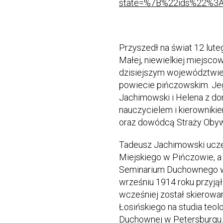
state=%7B%22ids%22%3
Przyszedł na świat 12 lut
Małej, niewielkiej miejsco
dzisiejszym województwie
powiecie pińczowskim. Jeg
Jachimowski i Helena z do
nauczycielem i kierowniki
oraz dowódcą Straży Obywa
Tadeusz Jachimowski ucz
Miejskiego w Pińczowie, a
Seminarium Duchownego w
wrześniu 1914 roku przyjął
wcześniej został skierowa
Łosińskiego na studia teol
Duchownej w Petersburgu.