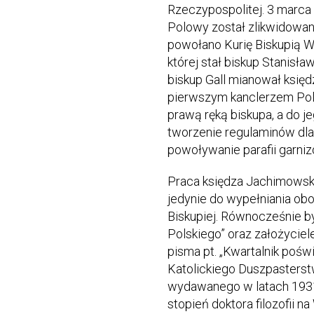
Rzeczypospolitej. 3 marca
Polowy został zlikwidowany
powołano Kurię Biskupią W
której stał biskup Stanisła
biskup Gall mianował ksi
pierwszym kanclerzem Polo
prawą ręką biskupa, a do je
tworzenie regulaminów dl
powoływanie parafii garni
Praca księdza Jachimowski
jedynie do wypełniania ob
Biskupiej. Równocześnie by
Polskiego” oraz założycie
pisma pt. „Kwartalnik poś
Katolickiego Duszpasters
wydawanego w latach 193
stopień doktora filozofii n