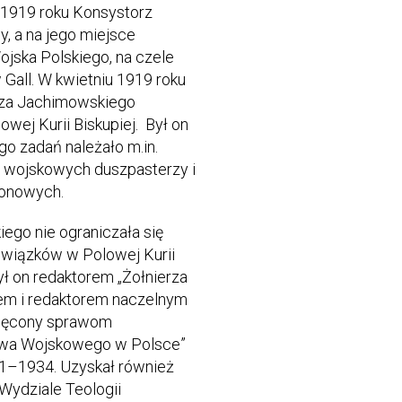
 1919 roku Konsystorz
, a na jego miejsce
ojska Polskiego, na czele
w Gall. W kwietniu 1919 roku
ędza Jachimowskiego
wej Kurii Biskupiej. Był on
go zadań należało m.in.
a wojskowych duszpasterzy i
zonowych.
ego nie ograniczała się
owiązków w Polowej Kurii
ł on redaktorem „Żołnierza
lem i redaktorem naczelnym
więcony sprawom
twa Wojskowego w Polsce”
1–1934. Uzyskał również
a Wydziale Teologii