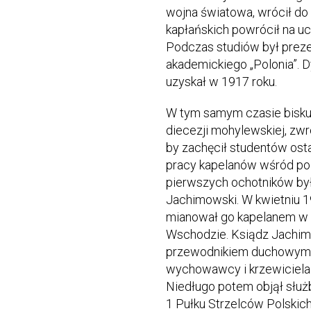
wojna światowa, wrócił do 
kapłańskich powrócił na uc
Podczas studiów był prez
akademickiego „Polonia”. D
uzyskał w 1917 roku.
W tym samym czasie biskup
diecezji mohylewskiej, zwró
by zachęcił studentów osta
pracy kapelanów wśród pol
pierwszych ochotników by
Jachimowski. W kwietniu 1
mianował go kapelanem w 
Wschodzie. Ksiądz Jachimo
przewodnikiem duchowym, a
wychowawcy i krzewiciela 
Niedługo potem objął służ
1 Pułku Strzelców Polskich,