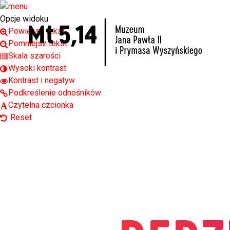
Open toolbar
Opcje widoku
Powiększ tekst
Pomniejsz tekst
Skala szarości
Wysoki kontrast
Kontrast i negatyw
Podkreślenie odnośników
Czytelna czcionka
Reset