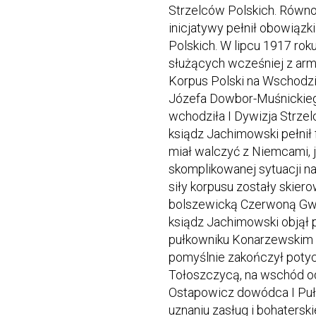
Strzelców Polskich. Równo
inicjatywy pełnił obowiązk
Polskich. W lipcu 1917 roku
służących wcześniej z armi
Korpus Polski na Wschod
Józefa Dowbor-Muśnickiego
wchodziła I Dywizja Strzel
ksiądz Jachimowski pełnił 
miał walczyć z Niemcami, 
skomplikowanej sytuacji na
siły korpusu zostały skier
bolszewicką Czerwoną Gwar
ksiądz Jachimowski objął
pułkowniku Konarzewskim
pomyślnie zakończył poty
Tołoszczycą, na wschód o
Ostapowicz dowódca I Puł
uznaniu zasług i bohatersk