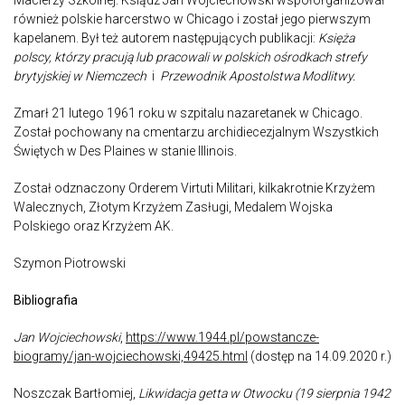
również polskie harcerstwo w Chicago i został jego pierwszym
kapelanem. Był też autorem następujących publikacji:
Księża
polscy, którzy pracują lub pracowali w polskich ośrodkach strefy
brytyjskiej w Niemczech
i
Przewodnik Apostolstwa Modlitwy.
Zmarł 21 lutego 1961 roku w szpitalu nazaretanek w Chicago.
Został pochowany na cmentarzu archidiecezjalnym Wszystkich
Świętych w Des Plaines w stanie Illinois.
Został odznaczony Orderem Virtuti Militari, kilkakrotnie Krzyżem
Walecznych, Złotym Krzyżem Zasługi, Medalem Wojska
Polskiego oraz Krzyżem AK.
Szymon Piotrowski
Bibliografia
Jan Wojciechowski
,
https://www.1944.pl/powstancze-
biogramy/jan-wojciechowski,49425.html
(dostęp na 14.09.2020 r.)
Noszczak Bartłomiej,
Likwidacja getta w Otwocku (19 sierpnia 1942