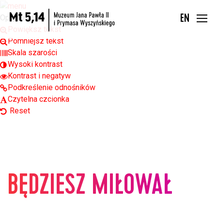
Open toolbar
Opcje widoku
EN
Powiększ tekst
Pomniejsz tekst
Skala szarości
Wysoki kontrast
Kontrast i negatyw
Podkreślenie odnośników
Czytelna czcionka
Reset
BĘDZIESZ MIŁOWAŁ