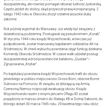
duszpasterską, ale również pomagał ratować ludność żydowską.
Często jeździł do stolicy, skąd przywoził prasę konspiracyjną. 2
lutego 1942 roku w Otwocku złożył ostatnie jezuickie śluby
zakonne.
Rok później wyjechał do Warszawy. Już wtedy był związany z
działalnością podziemną. Posługiwał się pseudonimem „Korab”.
W styczniu 1944 roku ksiądz Wojciechowski, wówczas już
podpułkownik, został mianowany kapelanem oddziałów AK na
Śródmieściu. W chwili wybuchu powstania objął funkcję dziekana
Komendy Obwodu Śródmieście. W czasie walk udzielał posługi
duszpasterskiej wśród powstańców batalionu „Gustaw” i
Zgrupowania „Krybar”.
Po kapitulacji powstania ksiądz Wojciechowski trafił do obozu
jenieckiego w pobliżu miejscowości Gross-Born, obecnie Borne
Sulinowo na Pomorzu. W związku ze zbliżającą się Armią
Czerwoną Niemcy rozpoczęli ewakuację obozu. Ksiądz
Wojciechowski razem z innymi jeńcami Oflagu IID został
popędzony w marszu śmierci do Stalagu XB w Dolnej Saksonii, do
którego dotarł 30 marca 1945 roku. 29 kwietnia tego roku obóz