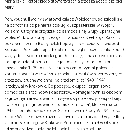
Mariańskiej, katolickiego stowarzyszenia zrzeszającego czcicieli
Maryi.
Po wybuchu II wojny światowej ksiądz Wojciechowski zgłosił się
na ochotnika do pełnienia posługi duszpasterskiej w Wojsku
Polskim. Otrzymał przydział do samodzielnej Grupy Operacyjnej
„Polesie” dowodzonej przez gen. Franciszka Kleeberga. Razem z
odziałem przeszedł cały szlak bojowy i brał udział w bitwie pod
Kockiem. Po kapitulacji jednostki na początku października został
wzięty do niewoli niemieckiej, udało mu się jednak uciec podczas
transportu do obozu jenieckiego. Do stolicy dotarł pod koniec
października 1939 roku. Niedługo potem otrzymał polecenie
zorganizowania w Łowiczu ośrodka dla jezuitów rozproszonych
przez zawieruchę wojenną. Na przełomie lat 1940 i 1941
przebywał w Krakowie. Od początku okupacji organizował
pomoc dla sierocińców i klasztorów. Pomagał również osobom
zagrożonym aresztowaniem i wywózką do Rzeszy. Związał się z
podziemnym ugrupowaniem chadeckim „Unia”, które w marcu
1942 r. zostało połączone ze Stronnictwem Pracy. W 1941 roku
ksiądz Wojciechowski razem z innymi jezuitami został wysiedlony
z domu zakonnego w Krakowie. Schronienie znalazł w Otwocku,
gdzie przez dwa następne lata pełnił nie tylko posługę