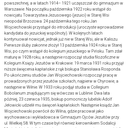
powszechnej, a w latach 1914– 1921 uczęszczał do gimnazjum w
Warszawie. Na początku października 1922 roku wstąpił do
nowicjatu Towarzystwa Jezusowego (jezuici) w Starej Wsi
nieopodal Brzozowa. 24 października tego roku Jan
Wojciechowski przystąpił do introdukcji (uroczyste wprowadzenie
kandydata do jezuickiej wspólnoty). W kolejnych latach
kontynuował nowicjat, jednak już nie w Starej Wsi, ale w Kaliszu.
Pierwsze śluby zakonne złożył 13 października 1924 roku w Starej
Wsi, po czym wstąpił do kolegium jezuickiego w Pińsku. Tam zdał
maturę w 1928 roku, a następnie rozpoczął studia filozoficzne w
Kolegium Księży Jezuitów w Krakowie. 19 marca 1931 roku przyjął
niższe święcenia kapłańskie z rąk biskupa Stanisława Rosponda.
Po ukończeniu studiów Jan Wojciechowski rozpoczął pracę w
prowadzonych przez jezuitów szkołach, najpierw w Chyrowie, a
następnie w Wilnie. W 1933 roku podjął studia w Collegium
Bobolanum znajdującym się wówczas w Lublinie. Dwa lata
później, 23 czerwca 1935, biskup pomocniczy lubelski Adolf
Jełowicki udzielił mu święceń kapłańskich. Następnie ksiądz Jan
Wojciechowski powrócił do Wilna, gdzie pracował jako
wychowawca i wykładowca w Gimnazjum Ojców Jezuitów przy
ul. Wielkiej 58. W tym czasie był również kierownikiem Sodalicji