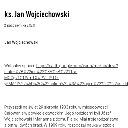
ks. Jan Wojciechowski
2 października 2020
Jan Wojciechowski
Wirtualny spacer:
https://earth.google.com/earth/rpc/cc/drive?
state=%7B%22ids%22%3A%5B%2211sr-
MOCgv1C1fVmTXwPVLJYTO-
y6MA1t%22%5D%2C%22action%22%3A%22open%22%2C%22userId
Przyszedł na świat 29 sierpnia 1903 roku w miejscowości
Całowanie w powiecie otwockim. Jego rodzicami byli Józef
Wojciechowski i Marianna z domu Fiałek. Miał troje rodzeństwa –
siostrę i dwóch braci. W 1909 roku rozpoczął naukę w szkole