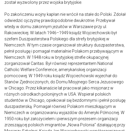
został wyzwolony przez wojska brytyjskie.
Po zakończeniu wojny kapłan nie wrócił na stałe do Polski. Zdołał
odwiedzić ojczyznę prawdopodobnie dwukrotnie. Przebywał
wtedy w domu zakonnym jezuitów w Warszawie przy ul.
Rakowieckiej. W latach 1946–1949 ksiądz Wojciechowski był
szefem Duszpasterstwa Polskiego dla strefy brytyjskiej w
Niemczech. W tym czasie organizował struktury duszpasterstwa,
pełnił posługę i pomagał materialnie Polakom przebywającym w
Niemczech. W 1948 roku w brytyjskiej strefie okupacyjnej
zorganizował Caritas. Był również reprezentantem National
Catholic Welfare Conference, amerykańskiej organizacji
pomocowej. W 1949 roku ksiądz Wojciechowski wyjechał do
Stanów Zjednoczonych, do Domu Misyjnego Serca Jezusowego
w Chicago. Przez kilkanaście lat pracował jako misjonarz w
różnych ośrodkach polonijnych w USA. Wspierał polskich
studentów w Chicago, opiekował się bezdomnymi i pełnił posługę
duszpasterską. Pomagał również Polakom mieszkającym w
Niemczech w organizowaniu wyjazdów do Ameryki Północnej. W
1950 roku był założycielem i pierwszym prezesem organizacji
zrzeszającej polskich imigrantów „Nowa Polonia” działającej przy
Macierzy Szkolnej. Ksiądz Jan Wojciechowski współorganizował