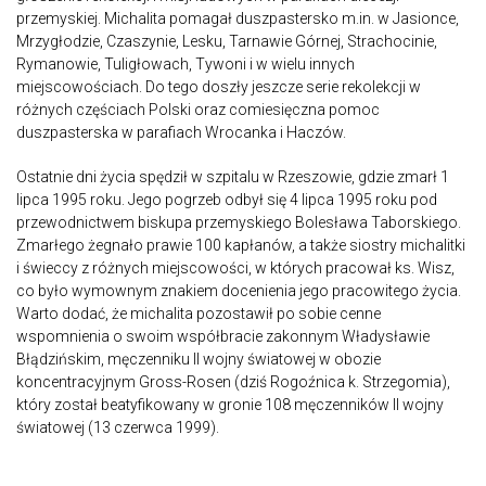
przemyskiej. Michalita pomagał duszpastersko m.in. w Jasionce,
Mrzygłodzie, Czaszynie, Lesku, Tarnawie Górnej, Strachocinie,
Rymanowie, Tuligłowach, Tywoni i w wielu innych
miejscowościach. Do tego doszły jeszcze serie rekolekcji w
różnych częściach Polski oraz comiesięczna pomoc
duszpasterska w parafiach Wrocanka i Haczów.
Ostatnie dni życia spędził w szpitalu w Rzeszowie, gdzie zmarł 1
lipca 1995 roku. Jego pogrzeb odbył się 4 lipca 1995 roku pod
przewodnictwem biskupa przemyskiego Bolesława Taborskiego.
Zmarłego żegnało prawie 100 kapłanów, a także siostry michalitki
i świeccy z różnych miejscowości, w których pracował ks. Wisz,
co było wymownym znakiem docenienia jego pracowitego życia.
Warto dodać, że michalita pozostawił po sobie cenne
wspomnienia o swoim współbracie zakonnym Władysławie
Błądzińskim, męczenniku II wojny światowej w obozie
koncentracyjnym Gross-Rosen (dziś Rogoźnica k. Strzegomia),
który został beatyfikowany w gronie 108 męczenników II wojny
światowej (13 czerwca 1999).