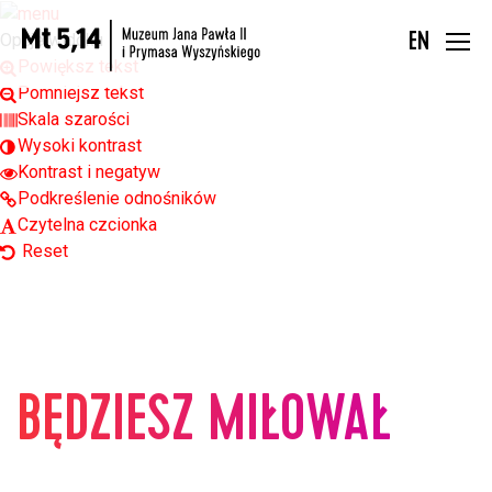
Open toolbar
Opcje widoku
EN
Powiększ tekst
Pomniejsz tekst
Skala szarości
Wysoki kontrast
Kontrast i negatyw
Podkreślenie odnośników
Czytelna czcionka
Reset
BĘDZIESZ MIŁOWAŁ