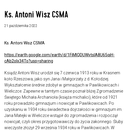
Ks. Antoni Wisz CSMA
21 października 2022
Ks. Antoni Wisz CSMA
https://earth.google.com/earth/d/1FiMlQDUWvtsIA8U65qiH-
cAb2olx34To?usp=sharing
Ksiądz Antoni Wisz urodził się 7 czerwca 1913 roku w Krasnem
koło Rzeszowa, jako syn Jana i Małgorzaty z d. Kołodziej.
Wykształcenie średnie zdobył w gimnazjach w Pawlikowicach i
Wieliczce. Zapewne w tamtym czasie poznał bliżej Zgromadzenie
Świętego Michała Archanioła (księża michalici), które od 1921
roku prowadziło gimnazjum i nowicjat w Pawlikowicach. Po
uzyskaniu w 1934 roku świadectwa dojrzałości w gimnazjum im.
Jana Matejki w Wieliczce wstąpił do zgromadzenia i rozpoczął
nowicjat, czyli okres przygotowawczy do życia zakonnego. Śluby
wieczyste złożył 29 września 1934 roku w Pawlikowicach. W