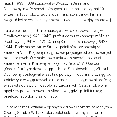
latach 1935–1939 studiował w Wyższym Seminarium
Duchownym w Przemyślu. Święcenia kapłańskie otrzymał 10
września 1939 roku z rąk biskupa Franciszka Bardy. Termin
święceń był przyśpieszony z powodu wybuchu II wojny światowej.
Lata wojenne spędził jako nauczyciel w szkole zawodowej w
Pawlikowicach (1940–1942), prefekt domu zakonnego w Miejscu
Piastowym (1941–1942) i Czarnej Strudze k. Warszawy (1942–
1944). Podczas pobytu w Strudze pełnił również obowiązki
kapelana Armii Krajowej i przyjmował przysięgę od promowanych
podchorążych. W czasie powstania warszawskiego został
kapelanem Armii Krajowej w II Rejonie „Celków” VII Obwodu
„Obroża”, którym dowodził ppor. Karol Sokołowski ps. „Wiktor I”.
Duchowny posługiwał w szpitalu polowym i odbierał przysięgi od
żołnierzy, a w wyjątkowych okolicznościach przyjmował profesję
wieczystą od swoich współbraci zakonnych. Ostatni rok wojny
spędził w podwarszawskim Młochowie, gdzie pełnił funkcję
przełożonego domu zakonnego.
Po zakończeniu działań wojennych kierował domem zakonnym w
Czarnej Strudze. W 1953 roku został ustanowiony kapelanem