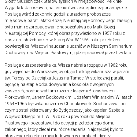
Sióstr Służebniczek Starowieyskich w miejscowości Pełkinie-
Wygarki k. Jarosławia, na terenie ówczesnej diecezji przemyskiej.
Posługę wśród zakonnic godził z urzędem proboszcza
miejscowej parafii Matki Bożej Nieustającej Pomocy. Jego zasługą
było m.in. rozpropagowanie nabożeństwa do Matki Bożej
Nieustającej Pomocy, której obraz przywieziono w 1957 roku z
klasztoru służebniczek w Starej Wsi. W 1959 roku przełożeni
powierzyli ks. Wiszowi nauczanie uczniów w Niższym Seminarium
Duchownym w Miejscu Piastowym, gdzie pracował przez trzy lata.
Posługa duszpasterska ks. Wisza nabrała rozpędu w 1962 roku,
gdy wyjechał do Warszawy, by objąć funkcję wikariusza w parafii
św. Teresy od Dzieciątka Jezus na Tamce. W stołecznej parafii,
będącej na etapie odbudowywania kościoła z wojennych
zniszczeń, posługiwał tam razem z księżmi Bronisławem
Piórkowskim, Janem Boćkowskim i Józefem Winiarskim. W latach
1964–1965 był wikariuszem w Chodakowie k. Sochaczewa, po
czym został skierowany do Bydgoszczy jako kapelan Szpitala
Wojewódzkiego nr 1. W 1970 roku powrócił do Miejsca
Piastowego i pozostawał do decyzji przełożonego domu
zakonnego, który zlecał mu różne zadania. Najczęściej było to
głoszenie rekolekcji i misji ludowych w parafiach diecezji