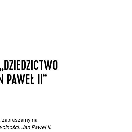
„DZIEDZICTWO
 PAWEŁ II”
da zapraszamy na
olności. Jan Paweł II
.