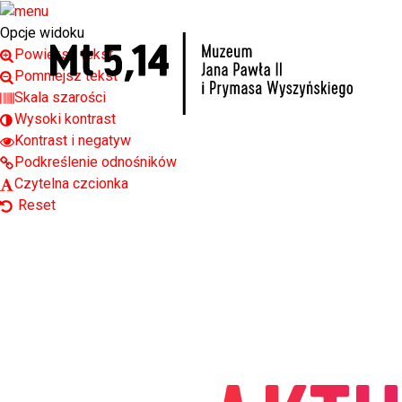
Open toolbar
Opcje widoku
Powiększ tekst
Pomniejsz tekst
Skala szarości
Wysoki kontrast
Kontrast i negatyw
Podkreślenie odnośników
Czytelna czcionka
Reset