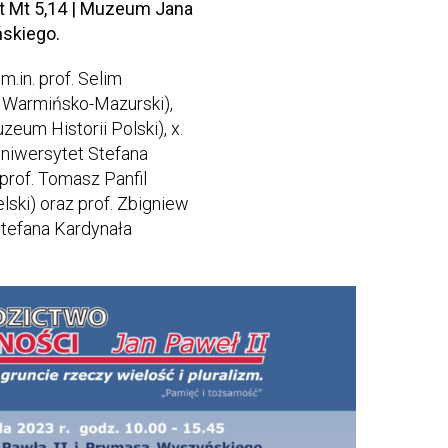
st Mt 5,14 | Muzeum Jana
ńskiego.
.in. prof. Selim
 Warmińsko-Mazurski),
eum Historii Polski), x.
Uniwersytet Stefana
prof. Tomasz Panfil
lski) oraz prof. Zbigniew
tefana Kardynała