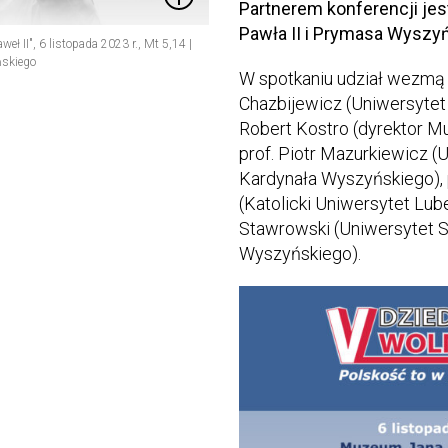
Partnerem konferencji je
Pawła II i Prymasa Wyszy
eł II", 6 listopada 2023 r., Mt 5,14 |
ńskiego
W spotkaniu udział wezmą m
Chazbijewicz (Uniwersytet
Robert Kostro (dyrektor Muz
prof. Piotr Mazurkiewicz (
Kardynała Wyszyńskiego), 
(Katolicki Uniwersytet Lube
Stawrowski (Uniwersytet S
Wyszyńskiego).