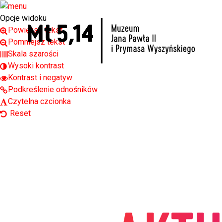
Open toolbar
Opcje widoku
Powiększ tekst
Pomniejsz tekst
Skala szarości
Wysoki kontrast
Kontrast i negatyw
Podkreślenie odnośników
Czytelna czcionka
Reset