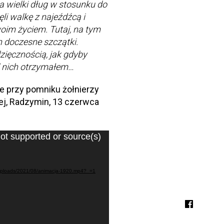
a wielki dług w stosunku do
li walkę z najeźdźcą i
woim życiem. Tutaj, na tym
 doczesne szczątki.
ięcznością, jak gdyby
od nich otrzymałem…
e przy pomniku żołnierzy
ej, Radzymin, 13 czerwca
ot supported or source(s)
nt/uploads/2021/08/animacja-1920.mp4?_=1