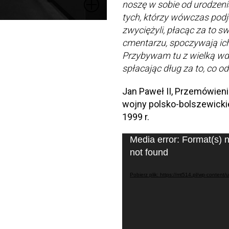
noszę w sobie od urodzeni
tych, którzy wówczas podję
zwyciężyli, płacąc za to s
cmentarzu, spoczywają ich
Przybywam tu z wielką wdz
spłacając dług za to, co 
Jan Paweł II, Przemówieni
wojny polsko-bolszewicki
1999 r.
Odtwarzacz
Media error: Format(s) n
video
not found
Pobierz plik: https://mt514.pl/wp-conte