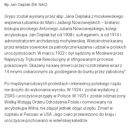
Bp Jan Cieplak (fot. NAC)
Gryps został wysłany przez abp. Jana Cieplaka z moskiewskiego
więzienia Łubianka do Marii i Jadwigi Nowowiejskich – bratanic
biskupa płockiego Antoniego Juliana Nowowiejskiego, kolegi
arcybiskupa. Jan Cieplak był od 1908 r. sufraganem, a od 1914 r.
administratorem archidiecezji mohylewskiej. Wielokrotnie karany
przez władze sowieckie za patriotyczne kazania i udział w polskich
uroczystościach. W marcu 1922 r. był sądzony w Moskwie przez
Najwyższy Trybunał Rewolucyjny w sfingowanym procesie
pokazowym. Skazany na karę śmierci przez rozstrzelanie wraz z
14 innymi oskarżonymi za „podżeganie do buntu przez zabobony”.
Po międzynarodowych protestach i interwencji polskiego rządu
nie doszło do wykonania wyroku. W 1924 r. został wydalony z
ZSRS i uroczyście przyjęty w Polsce. W 1925 r. został odznaczony
Wielką Wstęgą Orderu Odrodzenia Polski i nominowany na
arcybiskupa Wilna, nie zdążył jednak objąć urzędu. Zmarł w
szpitalu w Passaic w USA. Jego ciało przewieziono do kraju i
uroczyście pochowano w wileńskiej katedrze.