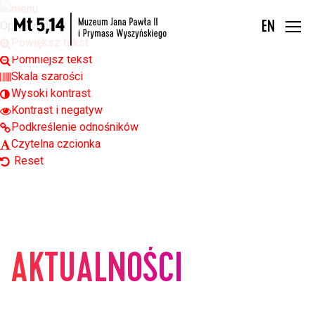
Open toolbar
Opcje widoku
EN
Powiększ tekst
Pomniejsz tekst
Skala szarości
Wysoki kontrast
Kontrast i negatyw
Podkreślenie odnośników
Czytelna czcionka
Reset
AKTUALNOŚCI