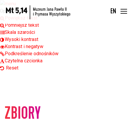
Open toolbar
Opcje widoku
EN
Powiększ tekst
Pomniejsz tekst
Skala szarości
Wysoki kontrast
Kontrast i negatyw
Podkreślenie odnośników
Czytelna czcionka
Reset
ZBIORY