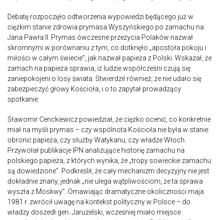
Debatę rozpoczęło odtworzenia wypowiedzi będącego już w
ciężkim stanie zdrowia prymasa Wyszyńskiego po zamachu na
Jana Pawła II. Prymas ówczesne przeżycia Polaków nazwał
skromnymi w porównaniu z tym, co dotknęło „apostoła pokoju i
miłości w całym świecie”, jak nazwał papieża z Polski. Wskazał, że
zamach na papieża sprawia, iż ludzie współcześni czują się
zaniepokojeni o losy świata. Stwierdził również, że nie udało się
zabezpieczyć głowy Kościoła, i o to zapytał prowadzący
spotkanie.
Sławomir Cenckiewicz powiedział, że ciężko ocenić, co konkretnie
miał na myśli prymas – czy wspólnota Kościoła nie była w stanie
obronić papieża, czy służby Watykanu, czy władze Włoch.
Przywołał publikacje IPN analizujące historię zamachu na
polskiego papieża, z których wynika, że „tropy sowieckie zamachu
są dowiedzione”. Podkreślił, że cały mechanizm decyzyjny nie jest
dokładnie znany, jednak „nie ulega wątpliwościom, że ta sprawa
wyszła z Moskwy”. Omawiając dramatyczne okoliczności maja
1981 r. zwrócił uwagę na kontekst polityczny w Polsce – do
władzy doszedł gen. Jaruzelski, wcześniej miało miejsce