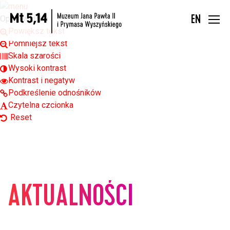
Open toolbar
Opcje widoku
EN
Powiększ tekst
Pomniejsz tekst
Skala szarości
Wysoki kontrast
Kontrast i negatyw
Podkreślenie odnośników
Czytelna czcionka
Reset
AKTUALNOŚCI