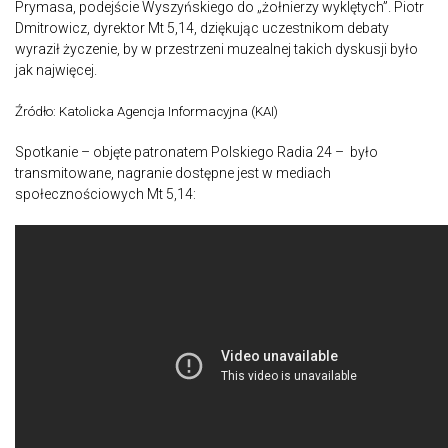
Prymasa, podejście Wyszyńskiego do „żołnierzy wyklętych”. Piotr
Dmitrowicz, dyrektor Mt 5,14, dziękując uczestnikom debaty
wyraził życzenie, by w przestrzeni muzealnej takich dyskusji było
jak najwięcej.
Źródło: Katolicka Agencja Informacyjna (KAI)
Spotkanie – objęte patronatem Polskiego Radia 24 – było
transmitowane, nagranie dostępne jest w mediach
społecznościowych Mt 5,14: