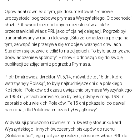
Opowiadał również o tym, jak dokumentował 4-dniowe
uroczystości pogrzebowe prymasa Wyszyńskiego. O obecności
służb PRL wśród rozmodlonych uczestników a także
przedstawicieli władz PRL jako oficjalnej delegacji. Pogrzeb był
transmitowany w radiu i telewizji. „Siła zgromadzenia polega na
tym, że wspólnie przeżywa się emocje w ważnych chwilach.
Starałem się odzwierciedlić to na zdjęciach. To było autentyczne
doświadczenie wspólnoty” – mówił, odnosząc się do swojej
publikacji ze zdjęciami z pogrzebu Prymasa.
Piotr Dmitrowicz, dyrektor Mt 5,14, mówił, że te „15 dni, które
wstrząsnęły Polską”, to były najtrudniejsze dni dla polskiego
Kościoła i Polaków od czasu uwięzienia prymasa Wyszyńskiego
w 1953 r.: „Strach pomyśleć, co by było, gdyby w maju 1981 r.
zabrakło obu wielkich Polaków. Te 15 dni pokazało, co dawali
nam obaj, dla Polaków ten czas był wyjątkowy”.
W dyskusji poruszono również m.in. kwestię stosunku kard.
Wyszyńskiego i innych ówczesnych biskupów do ruchu
„Solidarności”, jego polityczny realizm, stosunek władz PRL do