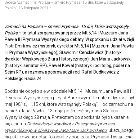
Debata "Zamach na Papieża – śmierć Prymasa. 15 dni, które wstrząsnęły
Polską", 18 listopada 2021 r.
Zamach na Papieża – śmierć Prymasa. 15 dni, które wstrząsnęły
Polską
– to tytuł zorganizowanej przez Mt 5,14 | Muzeum Jana
Pawła II i Prymasa Wyszyńskiego debaty. W spotkaniu udział wzięli
Piotr Dmitrowicz (historyk, dyrektor Mt 5,14 | Muzeum Jana Pawła
II i Prymasa Wyszyńskiego), Sławomir Cenckiewicz (historyk,
dyrektor Wojskowego Biura Historycznego), Jan Maria Jackowski
(historyk, senator RP), Paweł Kowal (historyk i politolog, poseł na
Sejm RP), a rozmowę poprowadził red. Rafał Dudkiewicz z
Polskiego Radia 24.
Spotkanie odbyło się w oddziale Mt 5,14 | Muzeum Jana Pawła II i
Prymasa Wyszyńskiego przy pl. Bankowym. Tematem dyskusji był
maj 1981 r., – „15 dni, które wstrząsnęły Polską” – od zamachu na
papieża Jana Pawła II 13 maja po śmierć prymasa Stefana
Wyszyńskiego 28 maja. Pretekstem do spotkania było ukazanie
się
albumu
Doświadczyć wspólnoty. Pożegnanie prymasa
Wyszyńskiego w obiektywie Jana Marii Jackowskiego
, ukazującego
niepublikowane dotąd fotografie z pogrzebu Prymasa Tysiąclecia.