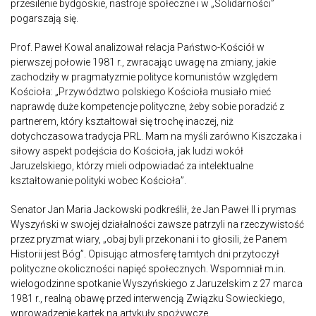
przesilenie bydgoskie, nastroje społeczne i w „Solidarności”
pogarszają się.
Prof. Paweł Kowal analizował relacja Państwo-Kościół w
pierwszej połowie 1981 r., zwracając uwagę na zmiany, jakie
zachodziły w pragmatyzmie polityce komunistów względem
Kościoła: „Przywództwo polskiego Kościoła musiało mieć
naprawdę duże kompetencje polityczne, żeby sobie poradzić z
partnerem, który kształtował się trochę inaczej, niż
dotychczasowa tradycja PRL. Mam na myśli zarówno Kiszczaka i
siłowy aspekt podejścia do Kościoła, jak ludzi wokół
Jaruzelskiego, którzy mieli odpowiadać za intelektualne
kształtowanie polityki wobec Kościoła”.
Senator Jan Maria Jackowski podkreślił, że Jan Paweł II i prymas
Wyszyński w swojej działalności zawsze patrzyli na rzeczywistość
przez pryzmat wiary, „obaj byli przekonani i to głosili, że Panem
Historii jest Bóg”. Opisując atmosferę tamtych dni przytoczył
polityczne okoliczności napięć społecznych. Wspomniał m.in.
wielogodzinne spotkanie Wyszyńskiego z Jaruzelskim z 27 marca
1981 r., realną obawę przed interwencją Związku Sowieckiego,
wprowadzenie kartek na artykuły spożywcze.