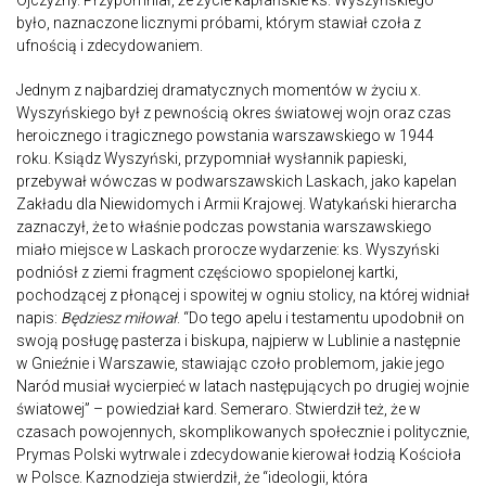
było, naznaczone licznymi próbami, którym stawiał czoła z
ufnością i zdecydowaniem.
Jednym z najbardziej dramatycznych momentów w życiu x.
Wyszyńskiego był z pewnością okres światowej wojn oraz czas
heroicznego i tragicznego powstania warszawskiego w 1944
roku. Ksiądz Wyszyński, przypomniał wysłannik papieski,
przebywał wówczas w podwarszawskich Laskach, jako kapelan
Zakładu dla Niewidomych i Armii Krajowej. Watykański hierarcha
zaznaczył, że to właśnie podczas powstania warszawskiego
miało miejsce w Laskach prorocze wydarzenie: ks. Wyszyński
podniósł z ziemi fragment częściowo spopielonej kartki,
pochodzącej z płonącej i spowitej w ogniu stolicy, na której widniał
napis:
Będziesz miłował
. “Do tego apelu i testamentu upodobnił on
swoją posługę pasterza i biskupa, najpierw w Lublinie a następnie
w Gnieźnie i Warszawie, stawiając czoło problemom, jakie jego
Naród musiał wycierpieć w latach następujących po drugiej wojnie
światowej” – powiedział kard. Semeraro. Stwierdził też, że w
czasach powojennych, skomplikowanych społecznie i politycznie,
Prymas Polski wytrwale i zdecydowanie kierował łodzią Kościoła
w Polsce. Kaznodzieja stwierdził, że “ideologii, która