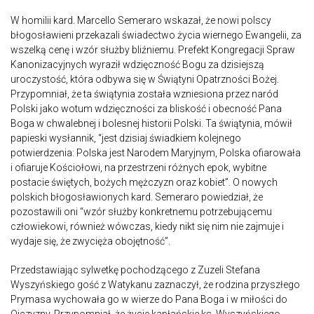
W homilii kard. Marcello Semeraro wskazał, że nowi polscy
błogosławieni przekazali świadectwo życia wiernego Ewangelii, za
wszelką cenę i wzór służby bliźniemu. Prefekt Kongregacji Spraw
Kanonizacyjnych wyraził wdzięczność Bogu za dzisiejszą
uroczystość, która odbywa się w Świątyni Opatrzności Bożej.
Przypomniał, że ta świątynia została wzniesiona przez naród
Polski jako wotum wdzięczności za bliskość i obecność Pana
Boga w chwalebnej i bolesnej historii Polski. Ta świątynia, mówił
papieski wysłannik, “jest dzisiaj świadkiem kolejnego
potwierdzenia: Polska jest Narodem Maryjnym, Polska ofiarowała
i ofiaruje Kościołowi, na przestrzeni różnych epok, wybitne
postacie świętych, bożych mężczyzn oraz kobiet”. O nowych
polskich błogosławionych kard. Semeraro powiedział, że
pozostawili oni “wzór służby konkretnemu potrzebującemu
człowiekowi, również wówczas, kiedy nikt się nim nie zajmuje i
wydaje się, że zwycięża obojętność”.
Przedstawiając sylwetkę pochodzącego z Zuzeli Stefana
Wyszyńskiego gość z Watykanu zaznaczył, że rodzina przyszłego
Prymasa wychowała go w wierze do Pana Boga i w miłości do
Ojczyzny. Przypomniał, że życie kapłańskie ks. Wyszyńskiego