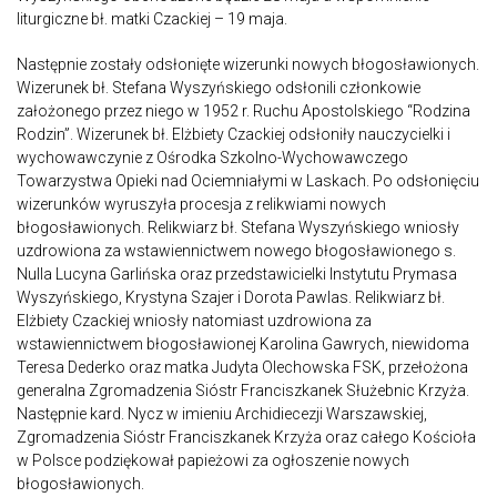
liturgiczne bł. matki Czackiej – 19 maja.
Następnie zostały odsłonięte wizerunki nowych błogosławionych.
Wizerunek bł. Stefana Wyszyńskiego odsłonili członkowie
założonego przez niego w 1952 r. Ruchu Apostolskiego “Rodzina
Rodzin”. Wizerunek bł. Elżbiety Czackiej odsłoniły nauczycielki i
wychowawczynie z Ośrodka Szkolno-Wychowawczego
Towarzystwa Opieki nad Ociemniałymi w Laskach. Po odsłonięciu
wizerunków wyruszyła procesja z relikwiami nowych
błogosławionych. Relikwiarz bł. Stefana Wyszyńskiego wniosły
uzdrowiona za wstawiennictwem nowego błogosławionego s.
Nulla Lucyna Garlińska oraz przedstawicielki Instytutu Prymasa
Wyszyńskiego, Krystyna Szajer i Dorota Pawlas. Relikwiarz bł.
Elżbiety Czackiej wniosły natomiast uzdrowiona za
wstawiennictwem błogosławionej Karolina Gawrych, niewidoma
Teresa Dederko oraz matka Judyta Olechowska FSK, przełożona
generalna Zgromadzenia Sióstr Franciszkanek Służebnic Krzyża.
Następnie kard. Nycz w imieniu Archidiecezji Warszawskiej,
Zgromadzenia Sióstr Franciszkanek Krzyża oraz całego Kościoła
w Polsce podziękował papieżowi za ogłoszenie nowych
błogosławionych.