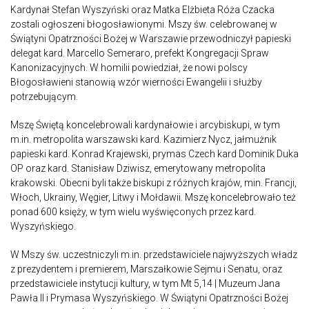
Kardynał Stefan Wyszyński oraz Matka Elżbieta Róża Czacka
zostali ogłoszeni błogosławionymi. Mszy św. celebrowanej w
Świątyni Opatrzności Bożej w Warszawie przewodniczył papieski
delegat kard. Marcello Semeraro, prefekt Kongregacji Spraw
Kanonizacyjnych. W homilii powiedział, że nowi polscy
Błogosławieni stanowią wzór wierności Ewangelii i służby
potrzebującym.
Mszę Świętą koncelebrowali kardynałowie i arcybiskupi, w tym
m.in. metropolita warszawski kard. Kazimierz Nycz, jałmużnik
papieski kard. Konrad Krajewski, prymas Czech kard Dominik Duka
OP oraz kard. Stanisław Dziwisz, emerytowany metropolita
krakowski. Obecni byli także biskupi z różnych krajów, min. Francji,
Włoch, Ukrainy, Węgier, Litwy i Mołdawii. Mszę koncelebrowało też
ponad 600 księży, w tym wielu wyświęconych przez kard.
Wyszyńskiego.
W Mszy św. uczestniczyli m.in. przedstawiciele najwyższych władz
z prezydentem i premierem, Marszałkowie Sejmu i Senatu, oraz
przedstawiciele instytucji kultury, w tym Mt 5,14 | Muzeum Jana
Pawła II i Prymasa Wyszyńskiego. W Świątyni Opatrzności Bożej