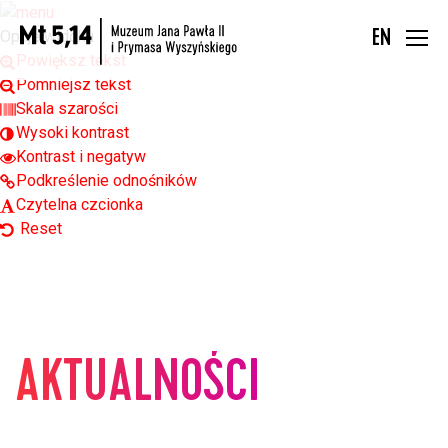
Open toolbar
Opcje widoku
EN
Powiększ tekst
Pomniejsz tekst
Skala szarości
Wysoki kontrast
Kontrast i negatyw
Podkreślenie odnośników
Czytelna czcionka
Reset
AKTUALNOŚCI