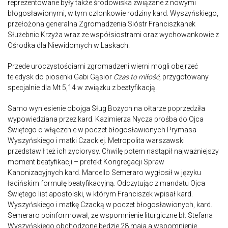
reprezentowane były także środowiska związane z nowymi
błogosławionymi, w tym członkowie rodziny kard. Wyszyńskiego,
przełożona generalna Zgromadzenia Sióstr Franciszkanek
Służebnic Krzyża wraz ze współsiostrami oraz wychowankowie z
Ośrodka dla Niewidomych w Laskach.
Przede uroczystościami zgromadzeni wierni mogli obejrzeć
teledysk do piosenki Gabi Gąsior
Czas to miłość
, przygotowany
specjalnie dla Mt 5,14 w związku z beatyfikacją.
Samo wyniesienie obojga Sług Bożych na ołtarze poprzedziła
wypowiedziana przez kard. Kazimierza Nycza prośba do Ojca
Świętego o włączenie w poczet błogosławionych Prymasa
Wyszyńskiego i matki Czackiej. Metropolita warszawski
przedstawił też ich życiorysy. Chwilę potem nastąpił najważniejszy
moment beatyfikacji – prefekt Kongregacji Spraw
Kanonizacyjnych kard. Marcello Semeraro wygłosił w języku
łacińskim formułę beatyfikacyjną. Odczytując z mandatu Ojca
Świętego list apostolski, w którym Franciszek wpisał kard.
Wyszyńskiego i matkę Czacką w poczet błogosławionych, kard.
Semeraro poinformował, że wspomnienie liturgiczne bł. Stefana
Wyszyńskiego obchodzone będzie 28 maja a wspomnienie