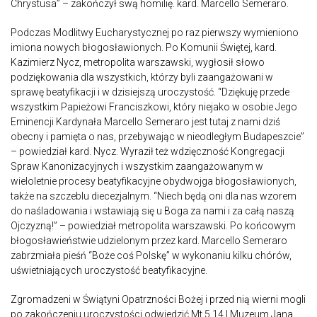
Chrystusa” – zakończył swą homilię. kard. Marcello Semeraro.
Podczas Modlitwy Eucharystycznej po raz pierwszy wymieniono
imiona nowych błogosławionych. Po Komunii Świętej, kard.
Kazimierz Nycz, metropolita warszawski, wygłosił słowo
podziękowania dla wszystkich, którzy byli zaangażowani w
sprawę beatyfikacji i w dzisiejszą uroczystość. “Dziękuję przede
wszystkim Papieżowi Franciszkowi, który niejako w osobie Jego
Eminencji Kardynała Marcello Semeraro jest tutaj z nami dziś
obecny i pamięta o nas, przebywając w nieodległym Budapeszcie”
– powiedział kard. Nycz. Wyraził też wdzięczność Kongregacji
Spraw Kanonizacyjnych i wszystkim zaangażowanym w
wieloletnie procesy beatyfikacyjne obydwojga błogosławionych,
także na szczeblu diecezjalnym. “Niech będą oni dla nas wzorem
do naśladowania i wstawiają się u Boga za nami i za całą naszą
Ojczyzną!” – powiedział metropolita warszawski. Po końcowym
błogosławieństwie udzielonym przez kard. Marcello Semeraro
zabrzmiała pieśń “Boże coś Polskę” w wykonaniu kilku chórów,
uświetniających uroczystość beatyfikacyjne.
Zgromadzeni w Świątyni Opatrzności Bożej i przed nią wierni mogli
po zakończeniu uroczystości odwiedzić Mt 5,14 | Muzeum Jana