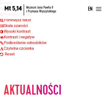
Open toolbar
Opcje widoku
EN
Powiększ tekst
Pomniejsz tekst
Skala szarości
Wysoki kontrast
Kontrast i negatyw
Podkreślenie odnośników
Czytelna czcionka
Reset
AKTUALNOŚCI