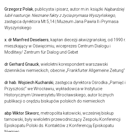
Grzegorz Polak
, publicysta i pisarz, autor m.in. książki
Najbardziej
lubił nasturcje. Nieznane fakty z życia prymasa Wyszyńskiego
,
zastępca dyrektora Mt 5,14 | Muzeum Jana Pawła II i Prymasa
Wyszyńskiego
x. dr
Manfred Deselaers
, kapłan diecezji akwizgrańskiej, od 1990 r.
mieszkający w Oświęcimiu, wiceprezes Centrum Dialogu i
Modlitwy/ Zentrum für Dialog und Gebet
dr Gerhard Gnauck
, wieloletni korespondent warszawski
dzienników niemieckich, obecnie „Frankfurter Allgemeine Zeitung”
dr hab.
Wojciech Kucharski
, zastępca dyrektora Ośrodka „Pamięć i
Przyszłość” we Wrocławiu, wykładowca w Instytucie
Historycznym Uniwersytetu Wrocławskiego, autor licznych
publikacji o orędziu biskupów polskich do niemieckich
abp
Wiktor Skworc
, metropolita katowicki, wcześniej biskup
tarnowski, były wieloletni przewodniczący Zespołu Konferencji
Episkopatu Polski ds. Kontaktów z Konferencją Episkopatu
Niemiec.