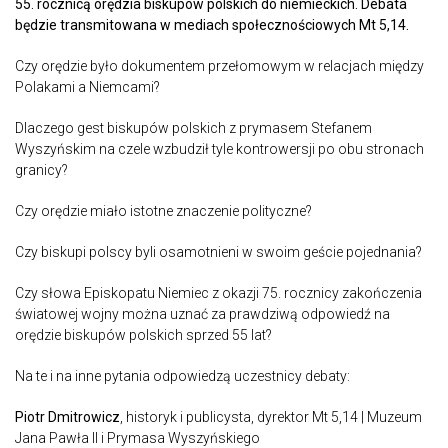
55. rocznicą orędzia biskupów polskich do niemieckich. Debata
będzie transmitowana w mediach społecznościowych Mt 5,14.
Czy orędzie było dokumentem przełomowym w relacjach między
Polakami a Niemcami?
Dlaczego gest biskupów polskich z prymasem Stefanem
Wyszyńskim na czele wzbudził tyle kontrowersji po obu stronach
granicy?
Czy orędzie miało istotne znaczenie polityczne?
Czy biskupi polscy byli osamotnieni w swoim geście pojednania?
Czy słowa Episkopatu Niemiec z okazji 75. rocznicy zakończenia
światowej wojny można uznać za prawdziwą odpowiedź na
orędzie biskupów polskich sprzed 55 lat?
Na te i na inne pytania odpowiedzą uczestnicy debaty:
Piotr Dmitrowicz
, historyk i publicysta, dyrektor Mt 5,14 | Muzeum
Jana Pawła II i Prymasa Wyszyńskiego