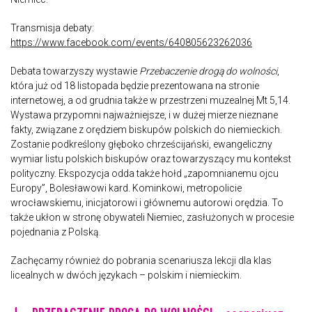
Transmisja debaty:
https://www.facebook.com/events/640805623262036
Debata towarzyszy wystawie
Przebaczenie drogą do wolności
,
która już od 18 listopada będzie prezentowana na stronie
internetowej, a od grudnia także w przestrzeni muzealnej Mt 5,14.
Wystawa przypomni najważniejsze, i w dużej mierze nieznane
fakty, związane z orędziem biskupów polskich do niemieckich.
Zostanie podkreślony głęboko chrześcijański, ewangeliczny
wymiar listu polskich biskupów oraz towarzyszący mu kontekst
polityczny. Ekspozycja odda także hołd „zapomnianemu ojcu
Europy”, Bolesławowi kard. Kominkowi, metropolicie
wrocławskiemu, inicjatorowi i głównemu autorowi orędzia. To
także ukłon w stronę obywateli Niemiec, zasłużonych w procesie
pojednania z Polską.
Zachęcamy również do pobrania scenariusza lekcji dla klas
licealnych w dwóch językach – polskim i niemieckim.